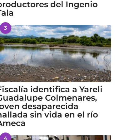
productores del Ingenio
Tala
3
Fiscalía identifica a Yareli
Guadalupe Colmenares,
joven desaparecida
hallada sin vida en el río
Ameca
4