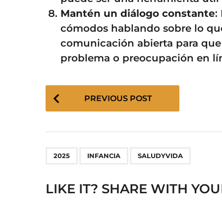
Mantén un diálogo constante
:
cómodos hablando sobre lo que
comunicación abierta para que
problema o preocupación en lí
P
PREVIOUS POST
o
s
t
P
,
,
a
2025
INFANCIA
SALUDYVIDA
g
i
LIKE IT? SHARE WITH YOU
n
a