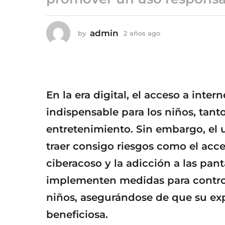
a
ñ
o
admin
by
2 años ago
2
s
a
a
ñ
o
g
s
o
a
g
En la era digital, el acceso a inte
o
indispensable para los niños, tan
entretenimiento. Sin embargo, el 
traer consigo riesgos como el acc
ciberacoso y la adicción a las pant
implementen medidas para controla
niños, asegurándose de que su exp
beneficiosa.