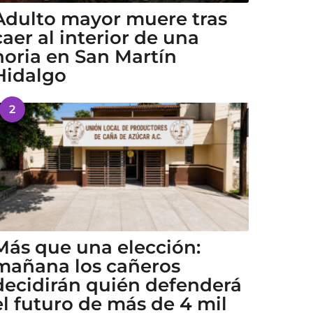
Adulto mayor muere tras
caer al interior de una
noria en San Martín
Hidalgo
2
Más que una elección:
mañana los cañeros
decidirán quién defenderá
el futuro de más de 4 mil