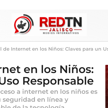
l de Internet en los Niños: Claves para un 
rnet en los Niños:
 Uso Responsable
ceso a internet en los niños es
u seguridad en línea y
le de la tecnología.