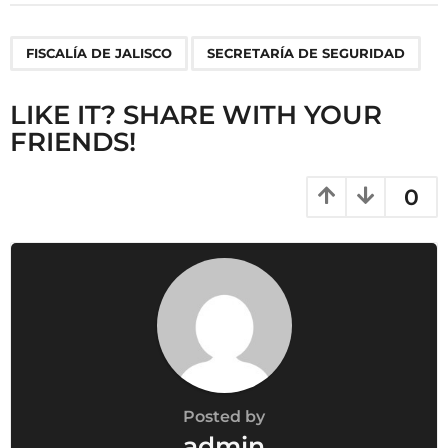
t
P
,
FISCALÍA DE JALISCO
SECRETARÍA DE SEGURIDAD
a
g
LIKE IT? SHARE WITH YOUR
i
FRIENDS!
n
a
t
0
i
o
n
Posted by
admin