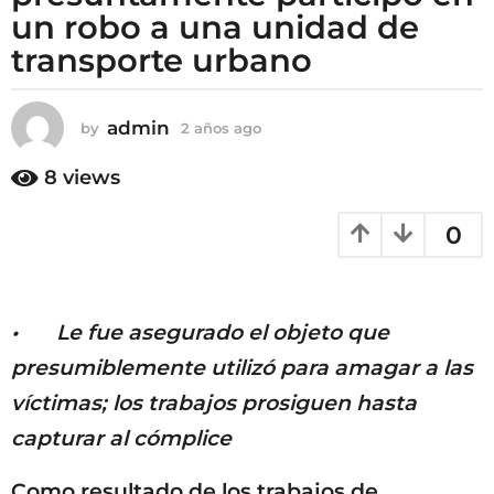
g
un robo a una unidad de
o
transporte urbano
2
a
ñ
admin
by
2 años ago
2
o
a
s
ñ
8
views
o
a
s
g
0
a
o
g
o
• Le fue asegurado el objeto que
presumiblemente utilizó para amagar a las
víctimas; los trabajos prosiguen hasta
capturar al cómplice
Como resultado de los trabajos de