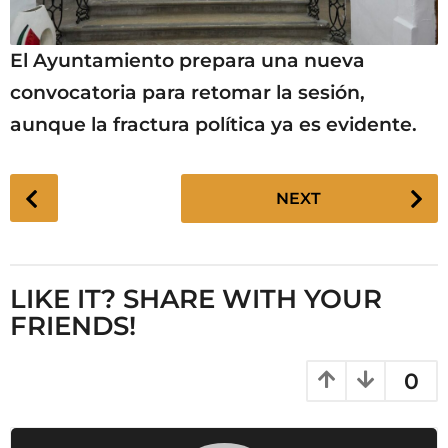
El Ayuntamiento prepara una nueva
convocatoria para retomar la sesión,
aunque la fractura política ya es evidente.
P
NEXT
o
s
t
P
LIKE IT? SHARE WITH YOUR
a
FRIENDS!
g
i
0
n
a