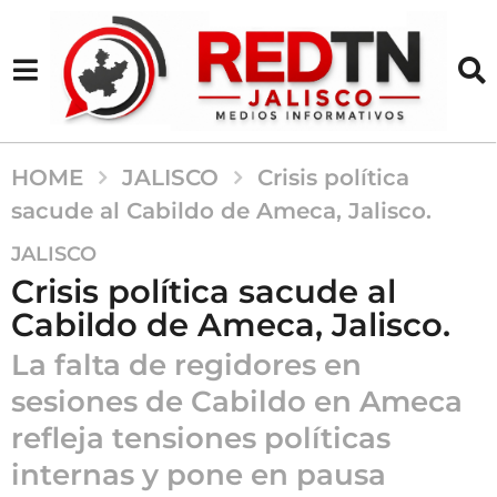
HOME
JALISCO
Crisis política
sacude al Cabildo de Ameca, Jalisco.
9
JALISCO
m
Crisis política sacude al
e
Cabildo de Ameca, Jalisco.
s
e
La falta de regidores en
s
sesiones de Cabildo en Ameca
a
refleja tensiones políticas
g
o
internas y pone en pausa
9