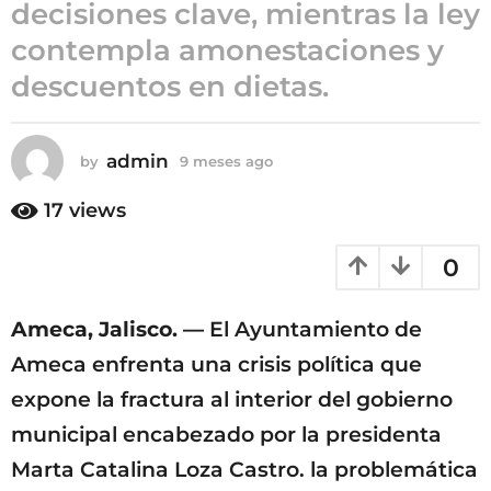
decisiones clave, mientras la ley
m
contempla amonestaciones y
e
s
descuentos en dietas.
e
s
a
admin
by
9 meses ago
9
g
m
o
e
17
views
s
e
0
s
a
g
Ameca, Jalisco. —
El Ayuntamiento de
o
Ameca enfrenta una crisis política que
expone la fractura al interior del gobierno
municipal encabezado por la presidenta
Marta Catalina Loza Castro. la problemática