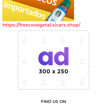
https://frescovegetal.sicarx.shop/
FIND US ON