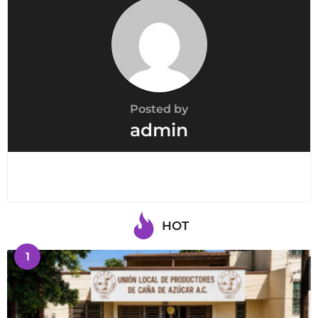
t
i
o
n
Posted by
admin
HOT
1