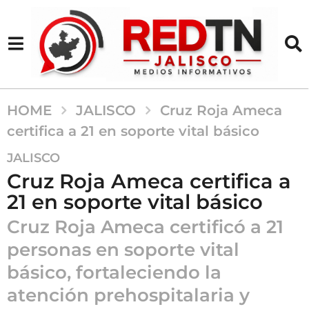
HOME
JALISCO
Cruz Roja Ameca
certifica a 21 en soporte vital básico
5
JALISCO
m
Cruz Roja Ameca certifica a
e
21 en soporte vital básico
s
e
Cruz Roja Ameca certificó a 21
s
personas en soporte vital
a
básico, fortaleciendo la
g
o
atención prehospitalaria y
5