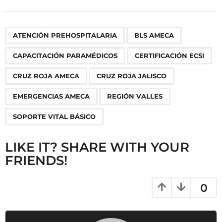
t
P
,
,
,
,
,
,
,
,
ATENCIÓN PREHOSPITALARIA
BLS AMECA
a
g
CAPACITACIÓN PARAMÉDICOS
CERTIFICACIÓN ECSI
i
n
CRUZ ROJA AMECA
CRUZ ROJA JALISCO
a
EMERGENCIAS AMECA
REGIÓN VALLES
t
i
SOPORTE VITAL BÁSICO
o
n
LIKE IT? SHARE WITH YOUR
FRIENDS!
0