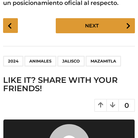
un posicionamiento oficial al respecto.
P
NEXT
o
s
t
P
,
,
,
2024
ANIMALES
JALISCO
MAZAMITLA
a
g
LIKE IT? SHARE WITH YOUR
i
FRIENDS!
n
a
t
0
i
o
n