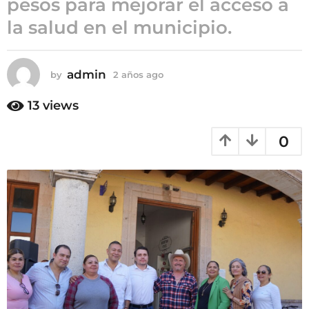
pesos para mejorar el acceso a
a
la salud en el municipio.
ñ
o
s
admin
by
2 años ago
2
a
a
g
ñ
13
views
o
o
s
0
a
g
o