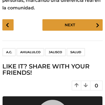
personas, marcando una diferencia real en
la comunidad.
P
NEXT
o
s
t
P
,
,
,
A.C.
AHUALULCO
JALISCO
SALUD
a
g
LIKE IT? SHARE WITH YOUR
i
FRIENDS!
n
a
t
0
i
o
n