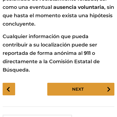
como una eventual
ausencia voluntaria
, sin
que hasta el momento exista una hipótesis
concluyente.
Cualquier información que pueda
contribuir a su localización puede ser
reportada de forma anónima al
911
o
directamente a la Comisión Estatal de
Búsqueda.
P
NEXT
o
s
t
P