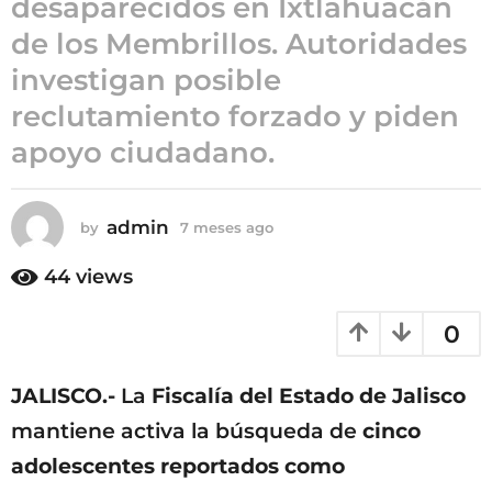
desaparecidos en Ixtlahuacán
7
de los Membrillos. Autoridades
m
investigan posible
e
s
reclutamiento forzado y piden
e
apoyo ciudadano.
s
a
g
admin
by
7 meses ago
7
o
m
e
44
views
s
e
0
s
a
g
JALISCO.-
La
Fiscalía del Estado de Jalisco
o
mantiene activa la búsqueda de
cinco
adolescentes reportados como