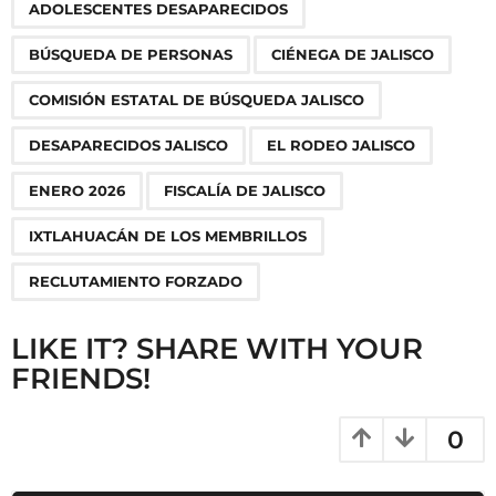
,
,
,
,
,
,
,
,
,
ADOLESCENTES DESAPARECIDOS
a
g
BÚSQUEDA DE PERSONAS
CIÉNEGA DE JALISCO
i
n
COMISIÓN ESTATAL DE BÚSQUEDA JALISCO
a
DESAPARECIDOS JALISCO
EL RODEO JALISCO
t
i
ENERO 2026
FISCALÍA DE JALISCO
o
IXTLAHUACÁN DE LOS MEMBRILLOS
n
RECLUTAMIENTO FORZADO
LIKE IT? SHARE WITH YOUR
FRIENDS!
0