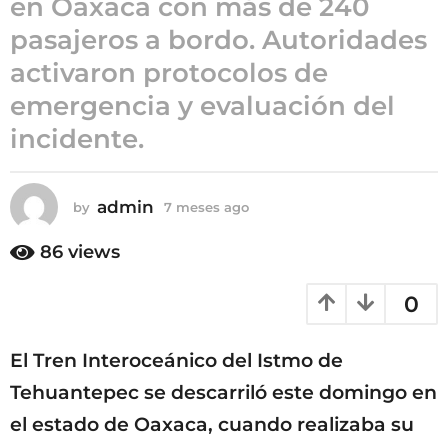
en Oaxaca con más de 240
7
pasajeros a bordo. Autoridades
m
activaron protocolos de
e
s
emergencia y evaluación del
e
incidente.
s
a
g
admin
by
7 meses ago
7
o
m
e
86
views
s
e
0
s
a
g
El Tren Interoceánico del Istmo de
o
Tehuantepec se descarriló este domingo en
el estado de Oaxaca, cuando realizaba su