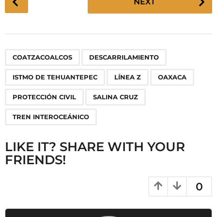
NEXT
o
s
t
P
,
,
,
,
,
,
,
COATZACOALCOS
DESCARRILAMIENTO
a
g
ISTMO DE TEHUANTEPEC
LÍNEA Z
OAXACA
i
n
PROTECCIÓN CIVIL
SALINA CRUZ
a
TREN INTEROCEÁNICO
t
i
LIKE IT? SHARE WITH YOUR
o
FRIENDS!
n
0