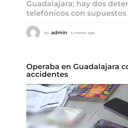
4
Guadalajara; hay dos deten
m
telefónicos con supuestos 
e
s
e
admin
by
4 meses ago
4
s
m
a
e
s
g
e
o
s
Operaba en Guadalajara co
a
g
accidentes
o