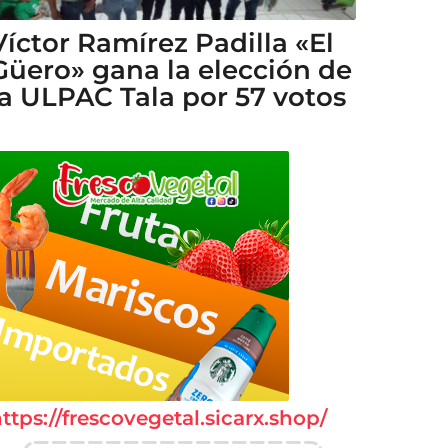
Víctor Ramírez Padilla «El
Güero» gana la elección de
la ULPAC Tala por 57 votos
ttps://frescovegetal.sicarx.shop/