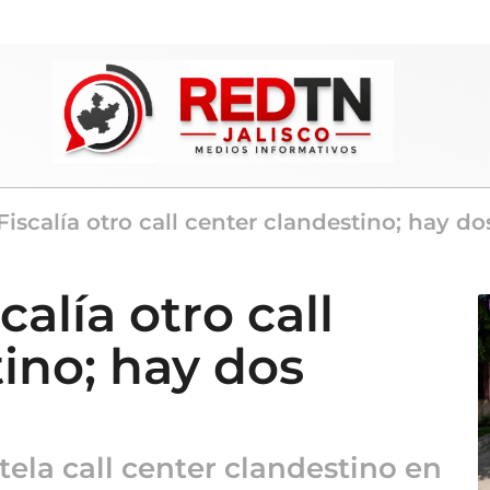
iscalía otro call center clandestino; hay d
alía otro call
ino; hay dos
tela call center clandestino en