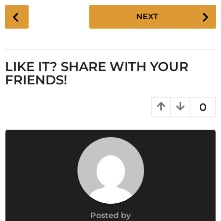
P
NEXT
o
s
t
P
LIKE IT? SHARE WITH YOUR
a
FRIENDS!
g
i
0
n
a
t
i
o
n
Posted by