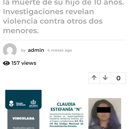
la muerte de su hijo de 10 años.
4
Investigaciones revelan
m
violencia contra otros dos
e
s
menores.
e
s
a
admin
by
4 meses ago
4
g
m
e
o
157
views
s
e
0
s
a
g
o