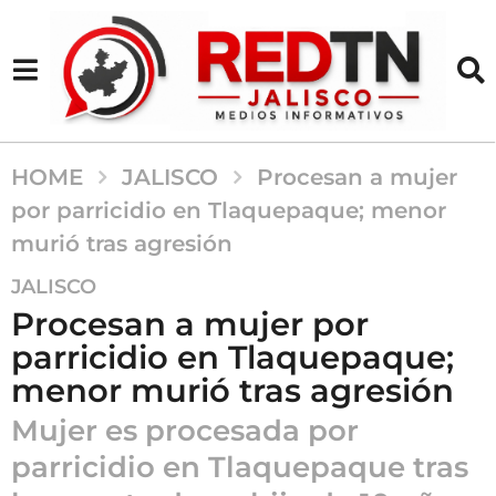
HOME
JALISCO
Procesan a mujer
por parricidio en Tlaquepaque; menor
murió tras agresión
4
JALISCO
m
Procesan a mujer por
e
parricidio en Tlaquepaque;
s
menor murió tras agresión
e
s
Mujer es procesada por
a
parricidio en Tlaquepaque tras
g
o