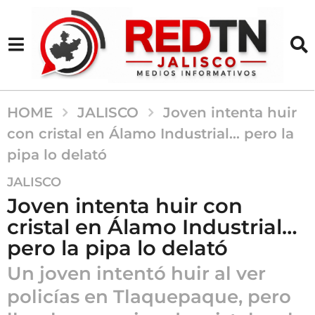
HOME
JALISCO
Joven intenta huir
con cristal en Álamo Industrial… pero la
pipa lo delató
5
JALISCO
m
Joven intenta huir con
e
cristal en Álamo Industrial…
s
pero la pipa lo delató
e
s
Un joven intentó huir al ver
a
policías en Tlaquepaque, pero
g
o