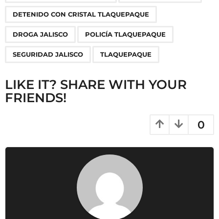
g
DETENIDO CON CRISTAL TLAQUEPAQUE
i
n
DROGA JALISCO
POLICÍA TLAQUEPAQUE
a
SEGURIDAD JALISCO
TLAQUEPAQUE
t
i
LIKE IT? SHARE WITH YOUR
o
FRIENDS!
n
0