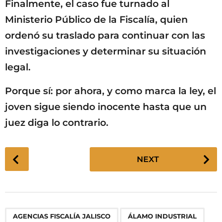
Finalmente, el caso fue turnado al
Ministerio Público de la Fiscalía, quien
ordenó su traslado para continuar con las
investigaciones y determinar su situación
legal.
Porque sí: por ahora, y como marca la ley, el
joven sigue siendo inocente hasta que un
juez diga lo contrario.
P
NEXT
o
s
t
P
,
,
,
,
,
,
AGENCIAS FISCALÍA JALISCO
ÁLAMO INDUSTRIAL
a