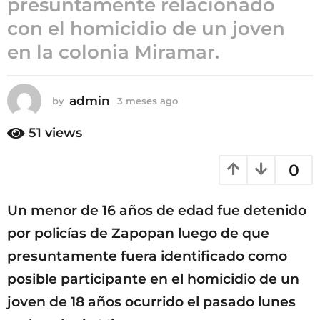
presuntamente relacionado
3
con el homicidio de un joven
m
en la colonia Miramar.
e
s
e
admin
s
by
3 meses ago
3
m
a
e
51
views
g
s
o
e
0
s
a
g
Un menor de 16 años de edad fue detenido
o
por policías de Zapopan luego de que
presuntamente fuera identificado como
posible participante en el homicidio de un
joven de 18 años ocurrido el pasado lunes