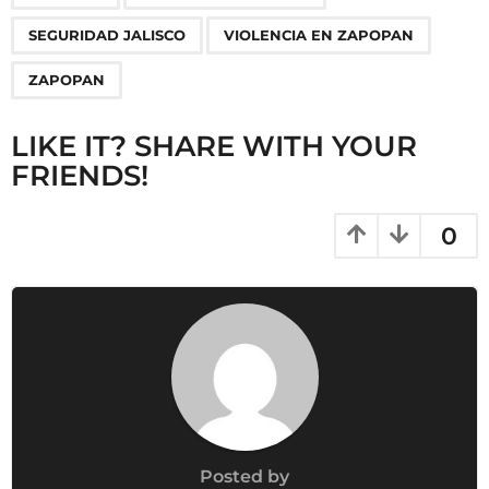
a
SEGURIDAD JALISCO
VIOLENCIA EN ZAPOPAN
t
i
ZAPOPAN
o
n
LIKE IT? SHARE WITH YOUR
FRIENDS!
0
Posted by