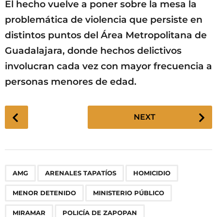
El hecho vuelve a poner sobre la mesa la
problemática de violencia que persiste en
distintos puntos del Área Metropolitana de
Guadalajara, donde hechos delictivos
involucran cada vez con mayor frecuencia a
personas menores de edad.
P
NEXT
o
s
t
P
,
,
,
,
,
,
,
,
,
AMG
ARENALES TAPATÍOS
HOMICIDIO
a
g
MENOR DETENIDO
MINISTERIO PÚBLICO
i
n
MIRAMAR
POLICÍA DE ZAPOPAN