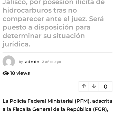
Jalisco, por posesión ilícita de
a
hidrocarburos tras no
ñ
comparecer ante el juez. Será
o
s
puesto a disposición para
a
determinar su situación
g
jurídica.
o
admin
by
2 años ago
2
a
ñ
18
views
o
s
0
a
g
o
La Policía Federal Ministerial (PFM), adscrita
a la Fiscalía General de la República (FGR),