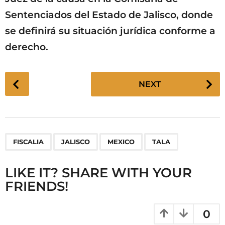
Sentenciados del Estado de Jalisco, donde
se definirá su situación jurídica conforme a
derecho.
P
NEXT
o
s
t
P
,
,
,
FISCALIA
JALISCO
MEXICO
TALA
a
g
LIKE IT? SHARE WITH YOUR
i
FRIENDS!
n
a
t
0