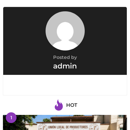
i
o
n
Posted by
admin
HOT
1