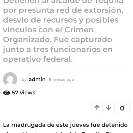
Detienen al alcalde de Tequila
g
por presunta red de extorsión,
o
6
desvío de recursos y posibles
m
vínculos con el Crimen
e
s
Organizado. Fue capturado
e
junto a tres funcionarios en
s
operativo federal.
a
g
o
admin
by
6 meses ago
6
m
e
57
views
s
e
0
s
a
g
La madrugada de este jueves fue detenido
o