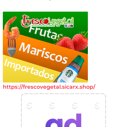
https://frescovegetal.sicarx.shop/