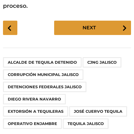
proceso.
P
NEXT
o
s
t
P
,
,
,
,
,
,
,
,
ALCALDE DE TEQUILA DETENIDO
CJNG JALISCO
a
g
CORRUPCIÓN MUNICIPAL JALISCO
i
n
DETENCIONES FEDERALES JALISCO
a
DIEGO RIVERA NAVARRO
t
i
EXTORSIÓN A TEQUILERAS
JOSÉ CUERVO TEQUILA
o
OPERATIVO ENJAMBRE
TEQUILA JALISCO
n