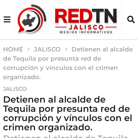
HOME
JALISCO
Detienen al alcalde
de Tequila por presunta red de
corrupción y vínculos con el crimen
organizado.
6
JALISCO
m
Detienen al alcalde de
e
Tequila por presunta red de
s
corrupción y vínculos con el
e
s
crimen organizado.
a