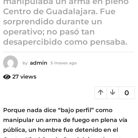
manipulaba un arma en pleno
5
Centro de Guadalajara. Fue
m
sorprendido durante un
e
s
operativo; no pasó tan
e
desapercibido como pensaba.
s
a
g
admin
by
5 meses ago
5
o
m
e
27
views
s
e
0
s
a
g
Porque nada dice “bajo perfil” como
o
manipular un arma de fuego en plena vía
pública, un hombre fue detenido en el