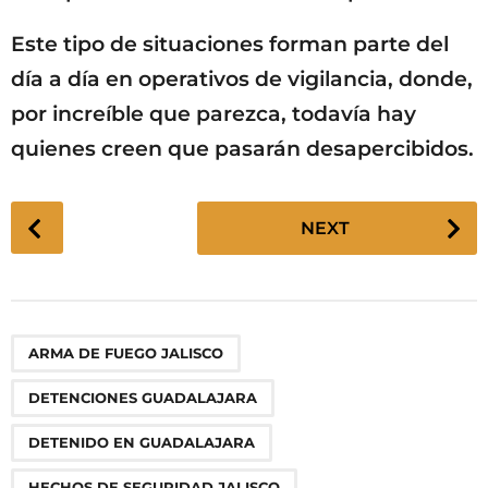
Este tipo de situaciones forman parte del
día a día en operativos de vigilancia, donde,
por increíble que parezca, todavía hay
quienes creen que pasarán desapercibidos.
P
NEXT
o
s
t
P
,
,
,
,
,
,
,
ARMA DE FUEGO JALISCO
a
g
DETENCIONES GUADALAJARA
i
n
DETENIDO EN GUADALAJARA
a
HECHOS DE SEGURIDAD JALISCO