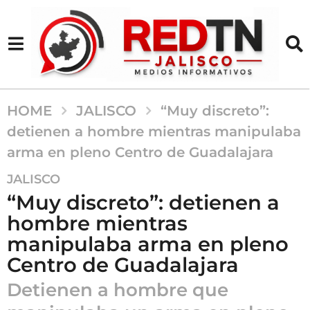
HOME
JALISCO
“Muy discreto”:
detienen a hombre mientras manipulaba
arma en pleno Centro de Guadalajara
5
JALISCO
m
“Muy discreto”: detienen a
e
hombre mientras
s
manipulaba arma en pleno
e
s
Centro de Guadalajara
a
Detienen a hombre que
g
o