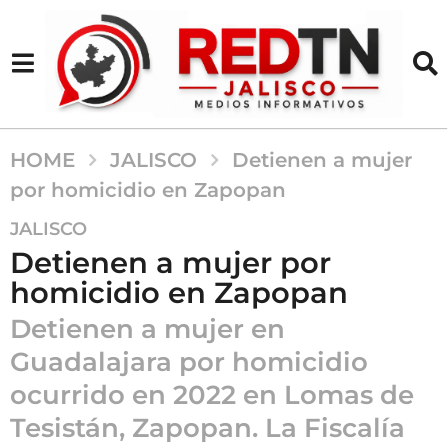
HOME
JALISCO
Detienen a mujer
por homicidio en Zapopan
4
JALISCO
m
Detienen a mujer por
e
homicidio en Zapopan
s
e
Detienen a mujer en
s
Guadalajara por homicidio
a
ocurrido en 2022 en Lomas de
g
o
Tesistán, Zapopan. La Fiscalía
4