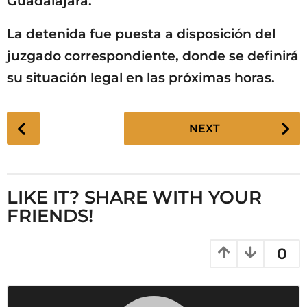
Guadalajara.
La detenida fue puesta a disposición del
juzgado correspondiente, donde se definirá
su situación legal en las próximas horas.
P
NEXT
o
s
t
P
LIKE IT? SHARE WITH YOUR
a
FRIENDS!
g
i
0
n
a
t