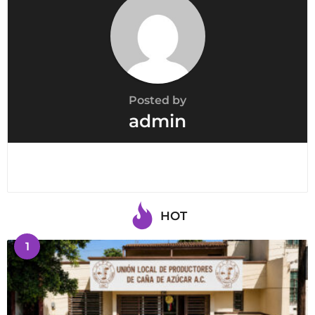
i
o
n
Posted by
admin
HOT
1