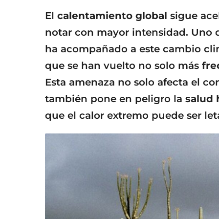
a
g
El
calentamiento global
sigue ace
o
notar con mayor intensidad. Uno
ha acompañado a este cambio cli
que se han vuelto no solo más
fre
Esta amenaza no solo afecta el con
también pone en peligro la
salud
que el calor extremo puede ser leta