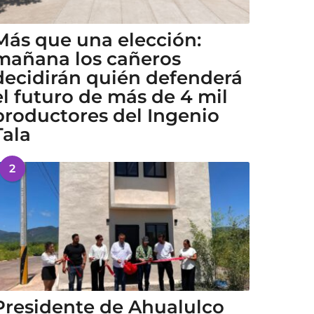
Más que una elección:
mañana los cañeros
decidirán quién defenderá
el futuro de más de 4 mil
productores del Ingenio
Tala
2
Presidente de Ahualulco