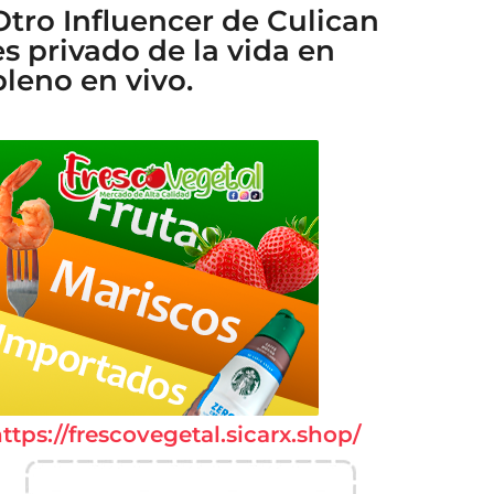
Otro Influencer de Culican
es privado de la vida en
pleno en vivo.
ttps://frescovegetal.sicarx.shop/