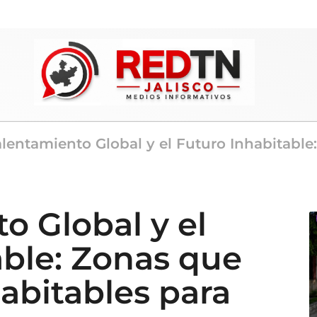
alentamiento Global y el Futuro Inhabitable
o Global y el
able: Zonas que
abitables para