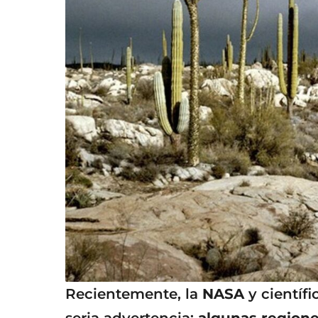
Recientemente, la
NASA
y científ