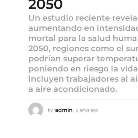
2050
2
a
Un estudio reciente revela
ñ
o
aumentando en intensidad
s
mortal para la salud huma
a
2050, regiones como el sur
g
o
podrían superar temperatu
poniendo en riesgo la vida
incluyen trabajadores al ai
a aire acondicionado.
admin
by
2 años ago
2
a
ñ
o
s