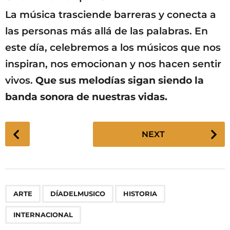
La música trasciende barreras y conecta a
las personas más allá de las palabras. En
este día, celebremos a los músicos que nos
inspiran, nos emocionan y nos hacen sentir
vivos.
Que sus melodías sigan siendo la
banda sonora de nuestras vidas.
P
NEXT
o
s
t
P
,
,
,
ARTE
DÍADELMUSICO
HISTORIA
a
g
INTERNACIONAL
i