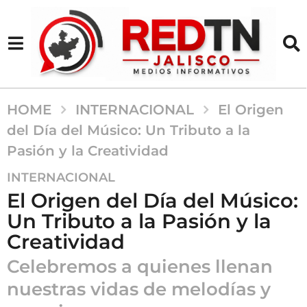
HOME
INTERNACIONAL
El Origen
del Día del Músico: Un Tributo a la
Pasión y la Creatividad
2
INTERNACIONAL
a
El Origen del Día del Músico:
ñ
Un Tributo a la Pasión y la
o
Creatividad
s
a
Celebremos a quienes llenan
g
nuestras vidas de melodías y
o
2