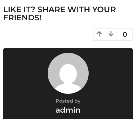
n
LIKE IT? SHARE WITH YOUR
a
FRIENDS!
t
i
0
o
n
Posted by
admin