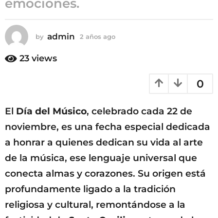
emociones.
a
ñ
o
admin
by
2 años ago
2
s
a
ñ
a
23
views
o
g
s
o
0
a
g
o
El
Día del Músico
, celebrado cada 22 de
noviembre, es una fecha especial dedicada
a honrar a quienes dedican su vida al arte
de la música, ese lenguaje universal que
conecta almas y corazones. Su origen está
profundamente ligado a la tradición
religiosa y cultural, remontándose a la