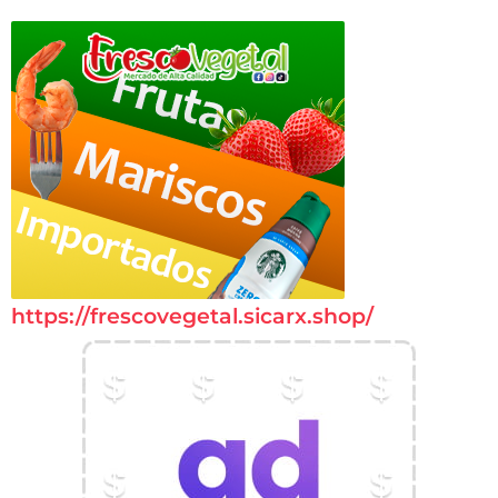
https://frescovegetal.sicarx.shop/