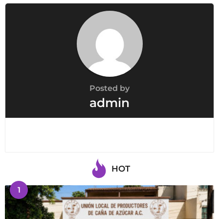
n
Posted by
admin
HOT
1