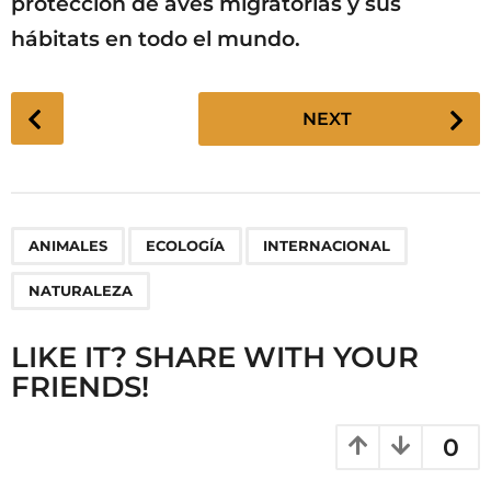
protección de aves migratorias y sus
hábitats en todo el mundo.
P
NEXT
o
s
t
P
,
,
,
ANIMALES
ECOLOGÍA
INTERNACIONAL
a
g
NATURALEZA
i
n
LIKE IT? SHARE WITH YOUR
a
FRIENDS!
t
i
0
o