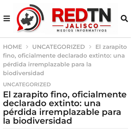
HOME
UNCATEGORIZED
El zarapito
fino, oficialmente declarado extinto: una
pérdida irremplazable para la
biodiversidad
2
UNCATEGORIZED
a
El zarapito fino, oficialmente
ñ
declarado extinto: una
o
pérdida irremplazable para
s
a
la biodiversidad
g