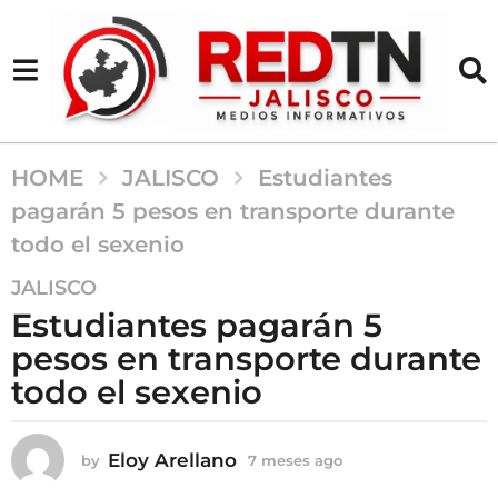
HOME
JALISCO
Estudiantes
pagarán 5 pesos en transporte durante
todo el sexenio
7
JALISCO
m
Estudiantes pagarán 5
e
pesos en transporte durante
s
todo el sexenio
e
s
a
Eloy Arellano
by
7 meses ago
7
g
m
o