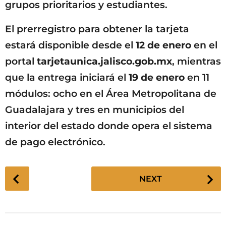
grupos prioritarios y estudiantes.
El prerregistro para obtener la tarjeta
estará disponible desde el
12 de enero
en el
portal
tarjetaunica.jalisco.gob.mx
, mientras
que la entrega iniciará el
19 de enero
en 11
módulos: ocho en el Área Metropolitana de
Guadalajara y tres en municipios del
interior del estado donde opera el sistema
de pago electrónico.
P
NEXT
o
s
t