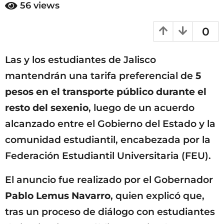
e
56
views
7
s
e
m
0
s
e
a
s
g
Las y los estudiantes de Jalisco
e
o
s
mantendrán una tarifa preferencial de
5
a
pesos en el transporte público durante el
g
resto del sexenio
, luego de un acuerdo
o
alcanzado entre el Gobierno del Estado y la
comunidad estudiantil, encabezada por la
Federación Estudiantil Universitaria (FEU).
El anuncio fue realizado por el Gobernador
Pablo Lemus Navarro
, quien explicó que,
tras un proceso de diálogo con estudiantes