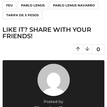
P
,
,
,
FEU
PABLO LEMUS
PABLO LEMUS NAVARRO
a
g
TARIFA DE 5 PESOS
i
n
LIKE IT? SHARE WITH YOUR
a
FRIENDS!
t
i
0
o
n
Posted by