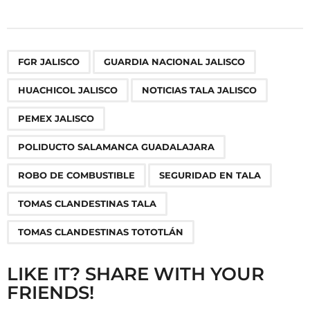
s
t
P
,
,
,
,
,
,
,
,
,
FGR JALISCO
GUARDIA NACIONAL JALISCO
a
g
HUACHICOL JALISCO
NOTICIAS TALA JALISCO
i
n
PEMEX JALISCO
a
POLIDUCTO SALAMANCA GUADALAJARA
t
i
ROBO DE COMBUSTIBLE
SEGURIDAD EN TALA
o
TOMAS CLANDESTINAS TALA
n
TOMAS CLANDESTINAS TOTOTLÁN
LIKE IT? SHARE WITH YOUR
FRIENDS!