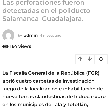
Las perforaciones fueron
m
detectadas en el poliducto
e
s
Salamanca–Guadalajara.
e
s
a
admin
by
6 meses ago
6
g
m
e
o
164
views
s
e
0
s
a
g
La Fiscalía General de la República (FGR)
o
abrió cuatro carpetas de investigación
luego de la localización e inhabilitación de
nueve tomas clandestinas de hidrocarburo
en los municipios de Tala y Tototlán,