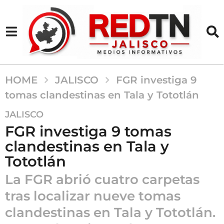
HOME
JALISCO
FGR investiga 9
tomas clandestinas en Tala y Tototlán
6
JALISCO
m
FGR investiga 9 tomas
e
clandestinas en Tala y
s
Tototlán
e
s
La FGR abrió cuatro carpetas
a
tras localizar nueve tomas
g
o
clandestinas en Tala y Tototlán.
6