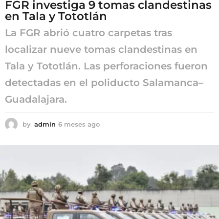
FGR investiga 9 tomas clandestinas
en Tala y Tototlán
La FGR abrió cuatro carpetas tras
localizar nueve tomas clandestinas en
Tala y Tototlán. Las perforaciones fueron
detectadas en el poliducto Salamanca–
Guadalajara.
by
admin
6 meses ago
6
m
e
s
e
s
a
g
o