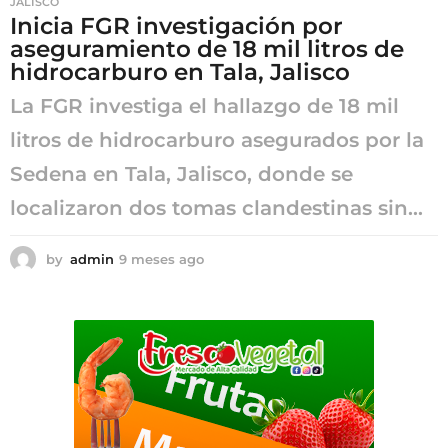
JALISCO
s
Inicia FGR investigación por
a
aseguramiento de 18 mil litros de
g
o
hidrocarburo en Tala, Jalisco
La FGR investiga el hallazgo de 18 mil
litros de hidrocarburo asegurados por la
Sedena en Tala, Jalisco, donde se
localizaron dos tomas clandestinas sin...
by
admin
9 meses ago
9
m
e
s
e
s
a
g
o