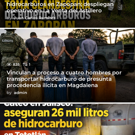
hidrocarburos en Zapopan; despliegan
operativo en La Venta del Astillero
by
Juan Carlos Ramirez
835
1
Vinculan a proceso a cuatro hombres por
transportar hidrocarburo de presunta
procedencia ilícita en Magdalena
by
admin