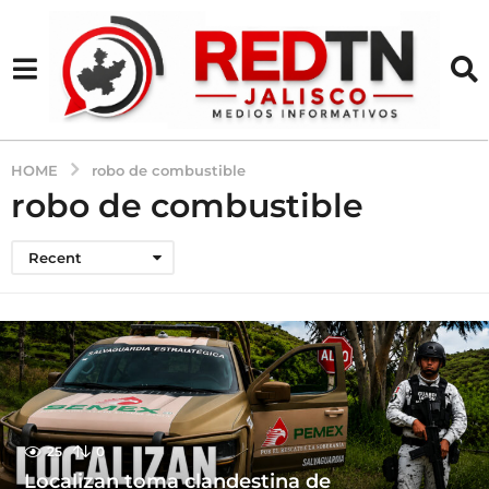
HOME
robo de combustible
robo de combustible
Recent
25
0
Localizan toma clandestina de