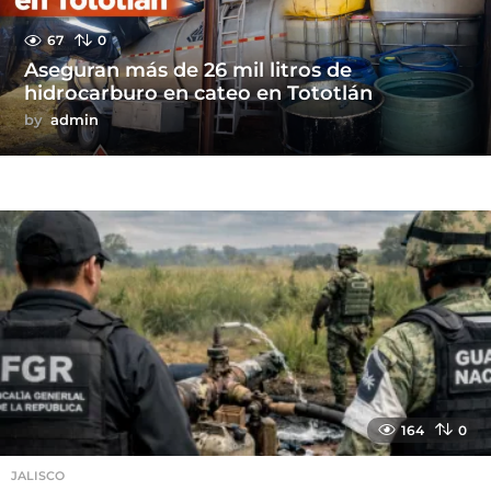
67
0
Aseguran más de 26 mil litros de
hidrocarburo en cateo en Tototlán
by
admin
164
0
JALISCO