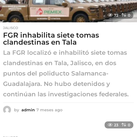
72
0
JALISCO
FGR inhabilita siete tomas
clandestinas en Tala
La FGR localizó e inhabilitó siete tomas
clandestinas en Tala, Jalisco, en dos
puntos del poliducto Salamanca-
Guadalajara. No hubo detenidos y
continúan las investigaciones federales.
by
admin
7 meses ago
7
m
e
23
0
s
e