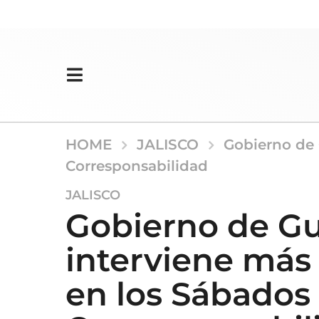
HOME
JALISCO
Gobierno de 
Corresponsabilidad
1
JALISCO
0
Gobierno de Gu
m
e
interviene más
s
e
en los Sábados
s
a