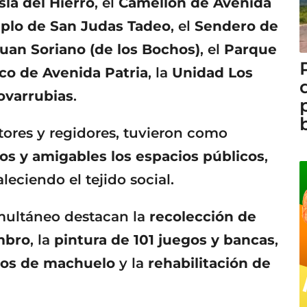
Isla del Hierro
, el
Camellón de Avenida
mplo de San Judas Tadeo
, el
Sendero de
uan Soriano (de los Bochos)
, el
Parque
co de Avenida Patria
, la
Unidad Los
ovarrubias
.
ctores y regidores, tuvieron como
os y amigables los espacios públicos
,
leciendo el tejido social.
imultáneo destacan la
recolección de
mbro
, la
pintura de 101 juegos y bancas
,
ros de machuelo
y la
rehabilitación de