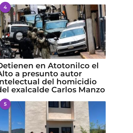
4
Detienen en Atotonilco el
Alto a presunto autor
intelectual del homicidio
del exalcalde Carlos Manzo
5