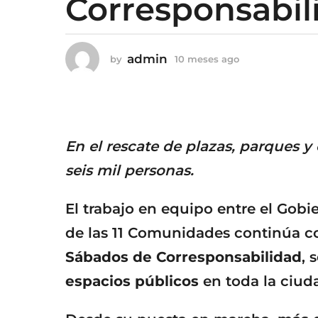
Corresponsabil
g
o
1
admin
0
by
10 meses ago
1
0
m
m
e
e
s
s
e
e
s
s
En el rescate de plazas, parques 
a
a
g
seis mil personas.
g
o
o
El trabajo en equipo entre el Gobi
de las 11 Comunidades continúa c
Sábados de Corresponsabilidad
, 
espacios públicos
en toda la ciud