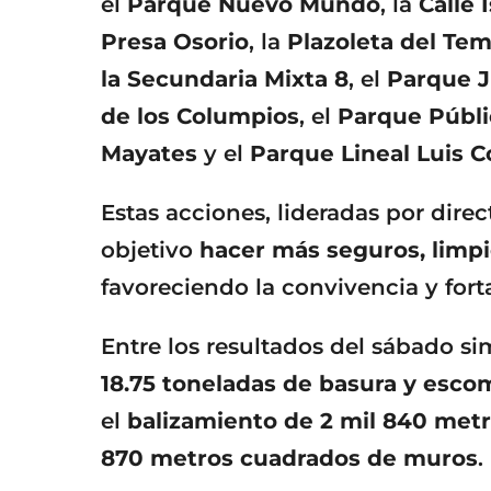
el
Parque Nuevo Mundo
, la
Calle 
Presa Osorio
, la
Plazoleta del Te
la Secundaria Mixta 8
, el
Parque J
de los Columpios
, el
Parque Públi
Mayates
y el
Parque Lineal Luis C
Estas acciones, lideradas por dire
objetivo
hacer más seguros, limpi
favoreciendo la convivencia y forta
Entre los resultados del sábado s
18.75 toneladas de basura y esco
el
balizamiento de 2 mil 840 met
870 metros cuadrados de muros
.