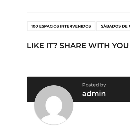
s
t
P
,
a
100 ESPACIOS INTERVENIDOS
SÁBADOS DE 
g
i
LIKE IT? SHARE WITH YOU
n
a
t
i
o
Posted by
n
admin