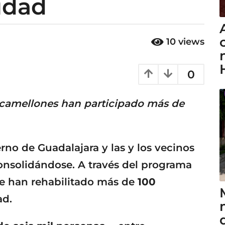
idad
10
views
0
y camellones han participado más de
erno de Guadalajara y las y los vecinos
onsolidándose. A través del programa
se han rehabilitado más de
100
ad.