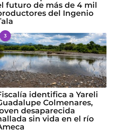
el futuro de más de 4 mil
productores del Ingenio
Tala
3
Fiscalía identifica a Yareli
Guadalupe Colmenares,
joven desaparecida
hallada sin vida en el río
Ameca