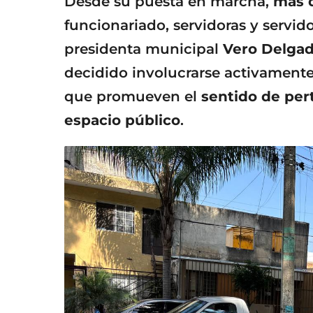
Desde su puesta en marcha,
más d
funcionariado, servidoras y servid
presidenta municipal
Vero Delgad
decidido involucrarse activament
que promueven el
sentido de per
espacio público
.