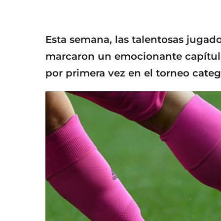
a
o
ñ
s
o
a
g
s
Esta semana, las talentosas jugad
o
a
marcaron un emocionante capítulo 
g
por primera vez en el torneo cate
o