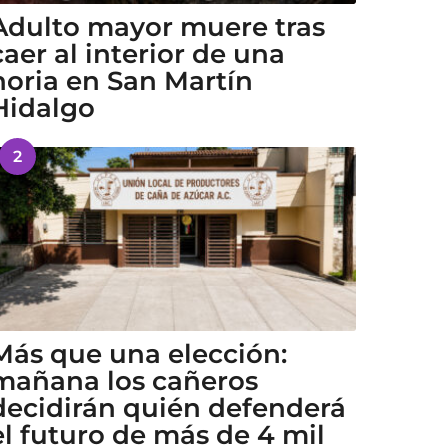
Adulto mayor muere tras
caer al interior de una
noria en San Martín
Hidalgo
2
Más que una elección:
mañana los cañeros
decidirán quién defenderá
el futuro de más de 4 mil