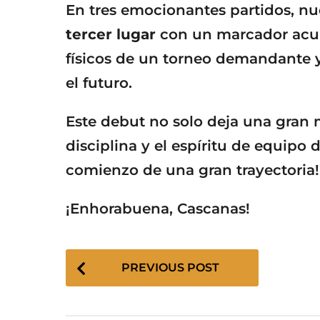
En tres emocionantes partidos, nu
tercer lugar
con un marcador acum
físicos de un torneo demandante 
el futuro.
Este debut no solo deja una gran m
disciplina y el espíritu de equipo d
comienzo de una gran trayectoria!
¡Enhorabuena, Cascanas!
P
PREVIOUS POST
o
s
t