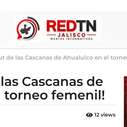
t de las Cascanas de Ahualulco en el torne
 las Cascanas de
 torneo femenil!
12
views