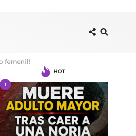
o femenil!
HOT
1