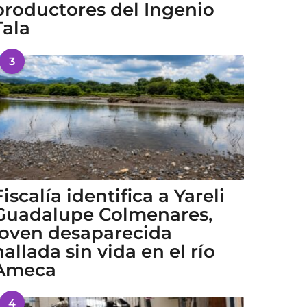
productores del Ingenio
Tala
3
Fiscalía identifica a Yareli
Guadalupe Colmenares,
joven desaparecida
hallada sin vida en el río
Ameca
4