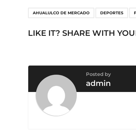
P
,
,
a
AHUALULCO DE MERCADO
DEPORTES
g
i
LIKE IT? SHARE WITH YOU
n
a
t
i
o
Posted by
n
admin