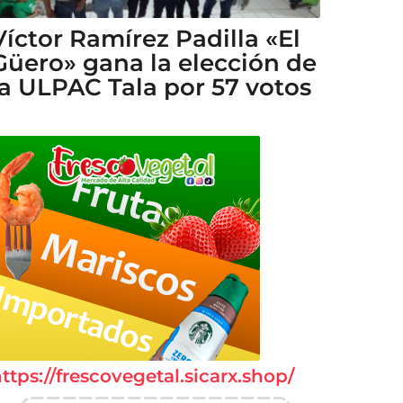
Víctor Ramírez Padilla «El
Güero» gana la elección de
la ULPAC Tala por 57 votos
ttps://frescovegetal.sicarx.shop/