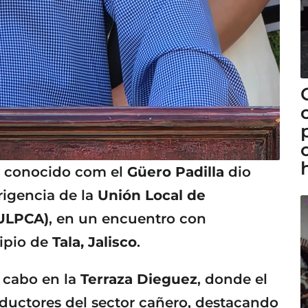
a, conocido com el
Güero Padilla
dio
rigencia de la
Unión Local de
(ULPCA)
, en un encuentro con
cipio de
Tala, Jalisco
.
 cabo en la
Terraza Dieguez
, donde el
oductores del sector cañero, destacando