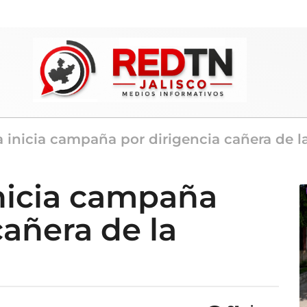
a inicia campaña por dirigencia cañera de la
inicia campaña
cañera de la