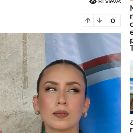
81
views
0