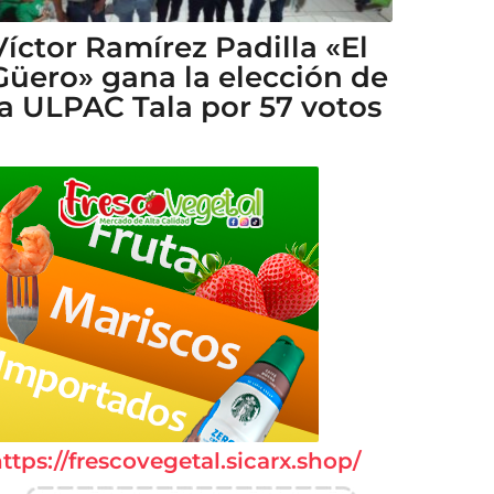
Víctor Ramírez Padilla «El
Güero» gana la elección de
la ULPAC Tala por 57 votos
ttps://frescovegetal.sicarx.shop/