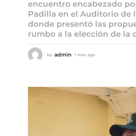
e
encuentro encabezado por
s
Padilla en el Auditorio de
a
donde presentó las propues
g
o
rumbo a la elección de la 
admin
by
1 mes ago
1
m
e
s
a
g
o