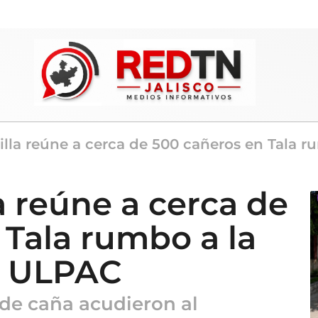
illa reúne a cerca de 500 cañeros en Tala r
a reúne a cerca de
 Tala rumbo a la
la ULPAC
de caña acudieron al