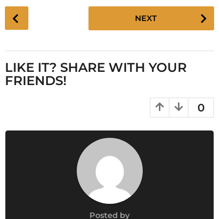
P
NEXT
o
s
t
P
LIKE IT? SHARE WITH YOUR
a
FRIENDS!
g
i
0
n
a
t
i
o
n
Posted by