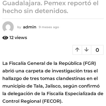
Guadalajara. Pemex reportó el
m
hecho sin detenidos.
e
s
e
s
admin
by
9 meses ago
9
m
a
e
12
views
g
s
o
e
0
s
a
g
La Fiscalía General de la República (FGR)
o
abrió una carpeta de investigación tras el
hallazgo de tres tomas clandestinas en el
municipio de Tala, Jalisco, según confirmó
la delegación de la Fiscalía Especializada de
Control Regional (FECOR).