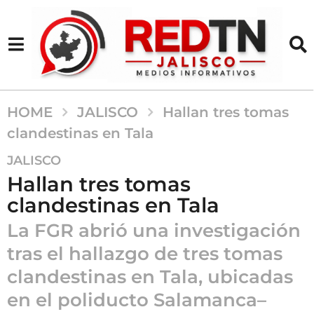
HOME
JALISCO
Hallan tres tomas
clandestinas en Tala
9
JALISCO
m
Hallan tres tomas
e
clandestinas en Tala
s
e
La FGR abrió una investigación
s
tras el hallazgo de tres tomas
a
clandestinas en Tala, ubicadas
g
o
en el poliducto Salamanca–
9