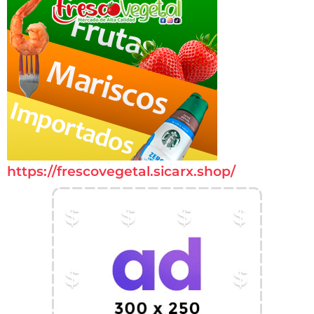
https://frescovegetal.sicarx.shop/