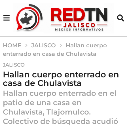
HOME
JALISCO
Hallan cuerpo
enterrado en casa de Chulavista
4
JALISCO
m
Hallan cuerpo enterrado en
e
casa de Chulavista
s
e
Hallan cuerpo enterrado en el
s
patio de una casa en
a
Chulavista, Tlajomulco.
g
o
Colectivo de búsqueda acudió
4