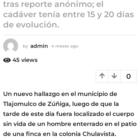
tras reporte anónimo; el
m
cadáver tenía entre 15 y 20 días
e
s
de evolución.
e
s
a
admin
by
4 meses ago
4
g
m
o
e
45
views
s
e
0
s
a
g
Un nuevo hallazgo en el municipio de
o
Tlajomulco de Zúñiga, luego de que la
tarde de este día fuera localizado el cuerpo
sin vida de un hombre enterrado en el patio
de una finca en la colonia Chulavista.