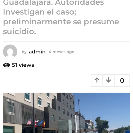
Guadalajara. Autoridades
4
investigan el caso;
m
preliminarmente se presume
e
s
suicidio.
e
s
a
admin
by
4 meses ago
4
g
m
e
o
51
views
s
e
0
s
a
g
o