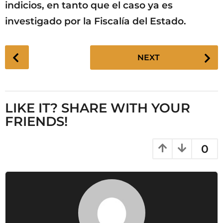
indicios, en tanto que el caso ya es
investigado por la Fiscalía del Estado.
P
NEXT
o
s
t
P
LIKE IT? SHARE WITH YOUR
a
FRIENDS!
g
i
0
n
a
t
i
o