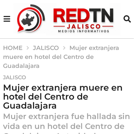
HOME
JALISCO
Mujer extranjera
muere en hotel del Centro de
Guadalajara
4
JALISCO
m
Mujer extranjera muere en
e
hotel del Centro de
s
Guadalajara
e
s
Mujer extranjera fue hallada sin
a
vida en un hotel del Centro de
g
o