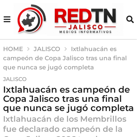
HOME
JALISCO
Ixtlahuacán es
campeón de Copa Jalisco tras una final
que nunca se jugó completa
2
JALISCO
m
Ixtlahuacán es campeón de
e
Copa Jalisco tras una final
s
que nunca se jugó completa
e
s
Ixtlahuacán de los Membrillos
a
fue declarado campeón de la
g
o