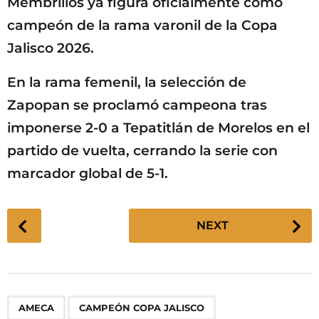
Membrillos ya figura oficialmente como
campeón de la rama varonil de la Copa
Jalisco 2026.
En la rama femenil, la selección de
Zapopan se proclamó campeona tras
imponerse 2-0 a Tepatitlán de Morelos en el
partido de vuelta, cerrando la serie con
marcador global de 5-1.
P
NEXT
o
s
t
P
,
,
,
,
,
,
,
,
,
,
,
AMECA
CAMPEÓN COPA JALISCO
a