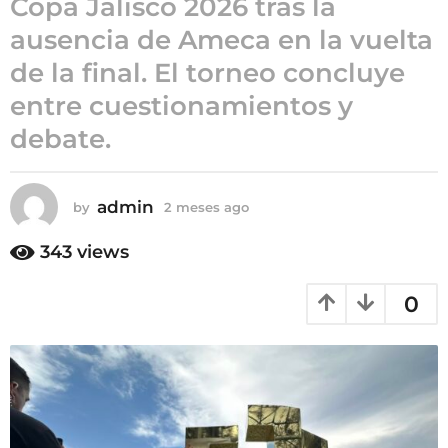
Copa Jalisco 2026 tras la
2
ausencia de Ameca en la vuelta
m
de la final. El torneo concluye
e
s
entre cuestionamientos y
e
debate.
s
a
g
admin
by
2 meses ago
2
o
m
e
343
views
s
e
0
s
a
g
o