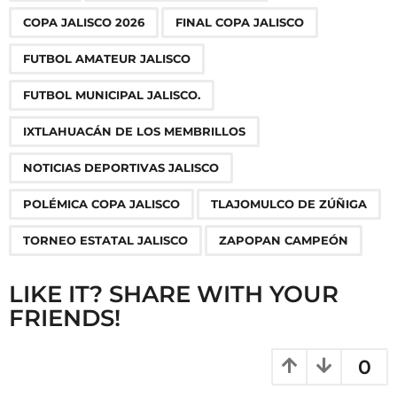
g
COPA JALISCO 2026
FINAL COPA JALISCO
i
n
FUTBOL AMATEUR JALISCO
a
FUTBOL MUNICIPAL JALISCO.
t
i
IXTLAHUACÁN DE LOS MEMBRILLOS
o
NOTICIAS DEPORTIVAS JALISCO
n
POLÉMICA COPA JALISCO
TLAJOMULCO DE ZÚÑIGA
TORNEO ESTATAL JALISCO
ZAPOPAN CAMPEÓN
LIKE IT? SHARE WITH YOUR
FRIENDS!
0