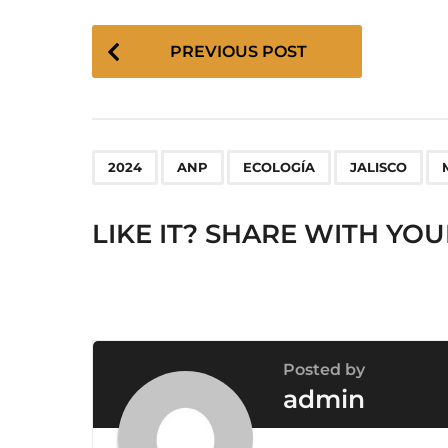
P
PREVIOUS POST
o
s
t
P
,
,
,
,
a
2024
ANP
ECOLOGÍA
JALISCO
g
i
LIKE IT? SHARE WITH YOU
n
a
t
i
o
Posted by
n
admin