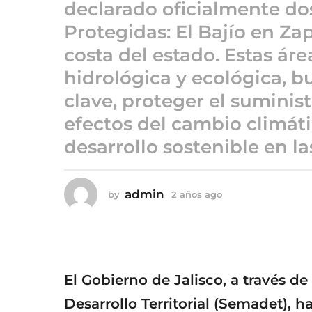
a
declarado oficialmente do
ñ
Protegidas: El Bajío en Zap
o
costa del estado. Estas áre
s
a
hidrológica y ecológica, 
g
clave, proteger el suminist
o
efectos del cambio climát
desarrollo sostenible en la
admin
by
2 años ago
2
a
ñ
o
s
a
g
El Gobierno de Jalisco, a través d
o
Desarrollo Territorial (Semadet), h