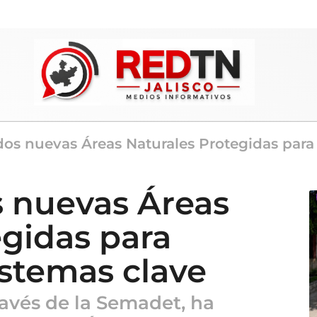
 dos nuevas Áreas Naturales Protegidas para
s nuevas Áreas
egidas para
istemas clave
ravés de la Semadet, ha