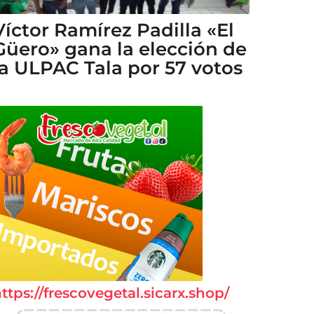
Víctor Ramírez Padilla «El
Güero» gana la elección de
la ULPAC Tala por 57 votos
ttps://frescovegetal.sicarx.shop/