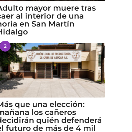
Adulto mayor muere tras
caer al interior de una
noria en San Martín
Hidalgo
2
Más que una elección:
mañana los cañeros
decidirán quién defenderá
el futuro de más de 4 mil