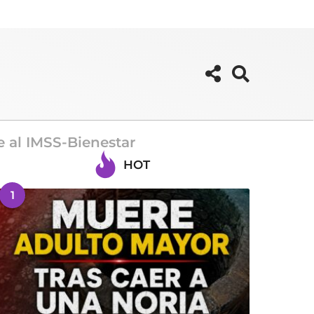
e al IMSS-Bienestar
HOT
1