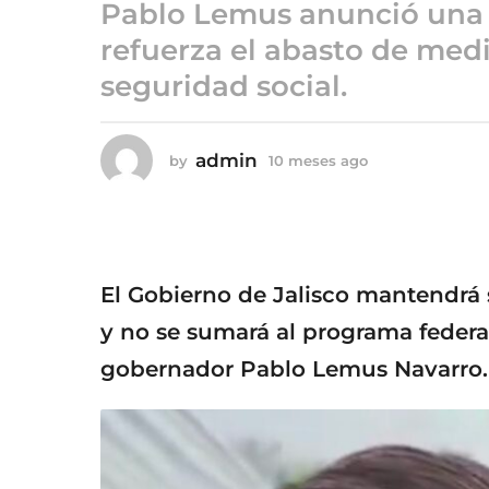
o
Pablo Lemus anunció una r
1
refuerza el abasto de med
0
seguridad social.
m
e
s
admin
by
10 meses ago
1
e
0
s
m
a
e
g
s
e
o
s
El Gobierno de Jalisco mantendrá
a
g
y no se sumará al programa federa
o
gobernador Pablo Lemus Navarro.