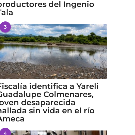
productores del Ingenio
Tala
3
Fiscalía identifica a Yareli
Guadalupe Colmenares,
joven desaparecida
hallada sin vida en el río
Ameca
4