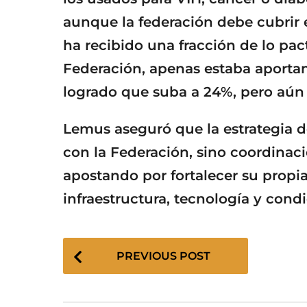
aunque la federación debe cubrir e
ha recibido una fracción de lo pac
Federación, apenas estaba aporta
logrado que suba a 24%, pero aún f
Lemus aseguró que la estrategia 
con la Federación, sino coordinaci
apostando por fortalecer su propia
infraestructura, tecnología y cond
P
PREVIOUS POST
o
s
t