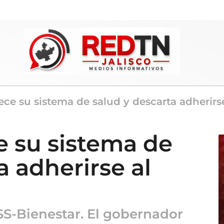
lece su sistema de salud y descarta adherirs
ce su sistema de
a adherirse al
SS-Bienestar. El gobernador