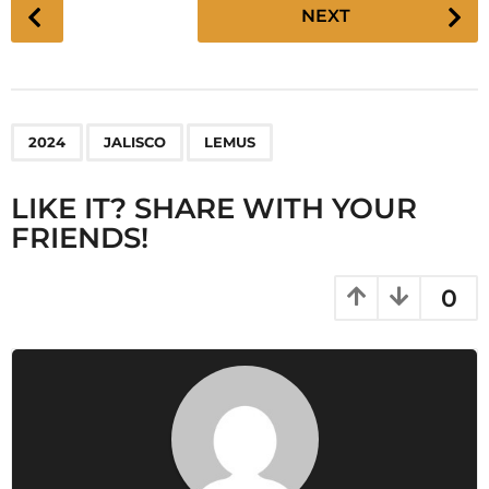
P
NEXT
o
s
t
P
,
,
2024
JALISCO
LEMUS
a
g
LIKE IT? SHARE WITH YOUR
i
FRIENDS!
n
a
t
0
i
o
n