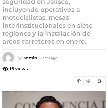
seguridad en Jalisco,
a
incluyendo operativos a
ñ
motociclistas, mesas
o
s
interinstitucionales en siete
a
regiones y la instalación de
g
arcos carreteros en enero.
o
admin
by
2 años ago
2
a
ñ
16
views
o
s
0
a
g
o