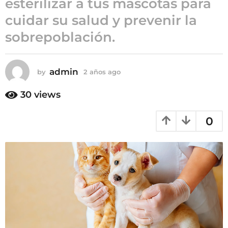
esterilizar a tus mascotas para
a
cuidar su salud y prevenir la
ñ
sobrepoblación.
o
s
a
admin
g
by
2 años ago
2
a
o
ñ
30
views
o
s
0
a
g
o