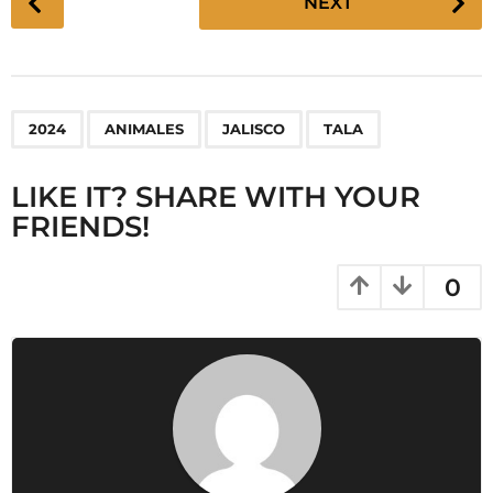
NEXT
o
s
t
P
,
,
,
2024
ANIMALES
JALISCO
TALA
a
g
LIKE IT? SHARE WITH YOUR
i
FRIENDS!
n
a
t
0
i
o
n