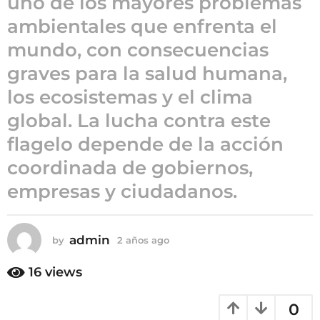
uno de los mayores problemas
a
ambientales que enfrenta el
ñ
mundo, con consecuencias
o
s
graves para la salud humana,
a
los ecosistemas y el clima
g
global. La lucha contra este
o
flagelo depende de la acción
coordinada de gobiernos,
empresas y ciudadanos.
admin
by
2 años ago
2
a
ñ
16
views
o
s
0
a