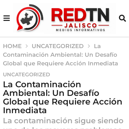
HOME
UNCATEGORIZED
La
Contaminación Ambiental: Un Desafío
Global que Requiere Acción Inmediata
2
UNCATEGORIZED
a
La Contaminación
ñ
Ambiental: Un Desafío
o
Global que Requiere Acción
s
a
Inmediata
g
La contaminación sigue siendo
o
2