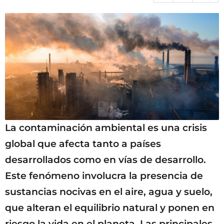
g
o
La contaminación ambiental es una crisis
global que afecta tanto a países
desarrollados como en vías de desarrollo.
Este fenómeno involucra la presencia de
sustancias nocivas en el aire, agua y suelo,
que alteran el equilibrio natural y ponen en
riesgo la vida en el planeta. Las principales