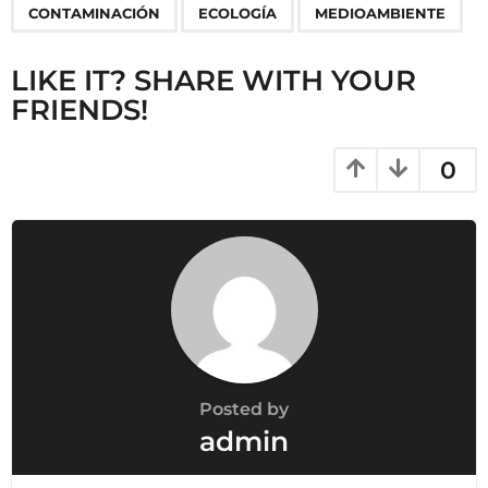
,
,
CONTAMINACIÓN
ECOLOGÍA
MEDIOAMBIENTE
a
g
LIKE IT? SHARE WITH YOUR
i
FRIENDS!
n
a
t
0
i
o
n
Posted by
admin