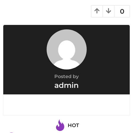
a
t
0
i
o
n
Posted by
admin
HOT