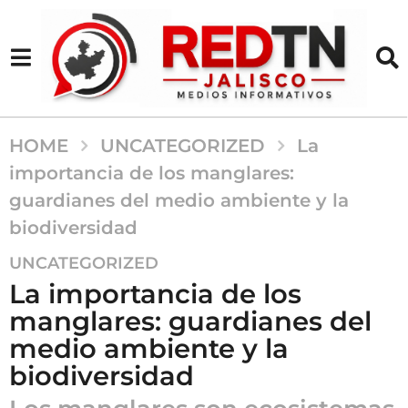
HOME
UNCATEGORIZED
La
importancia de los manglares:
guardianes del medio ambiente y la
biodiversidad
2
UNCATEGORIZED
a
La importancia de los
ñ
manglares: guardianes del
o
medio ambiente y la
s
a
biodiversidad
g