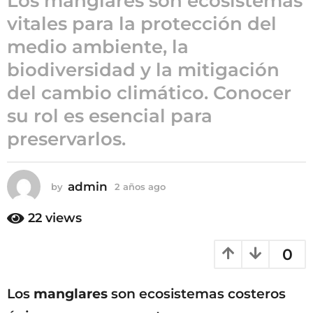
Los manglares son ecosistemas
o
vitales para la protección del
2
a
medio ambiente, la
ñ
biodiversidad y la mitigación
o
s
del cambio climático. Conocer
a
su rol es esencial para
g
preservarlos.
o
admin
by
2 años ago
2
a
ñ
22
views
o
s
0
a
g
o
Los
manglares
son ecosistemas costeros