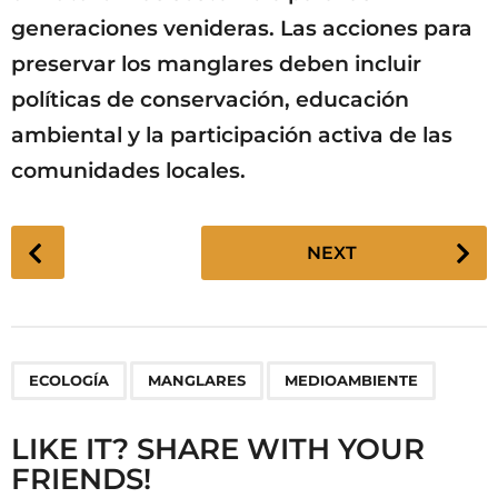
generaciones venideras. Las acciones para
preservar los manglares deben incluir
políticas de conservación, educación
ambiental y la participación activa de las
comunidades locales.
P
NEXT
o
s
t
P
,
,
ECOLOGÍA
MANGLARES
MEDIOAMBIENTE
a
g
LIKE IT? SHARE WITH YOUR
i
FRIENDS!
n