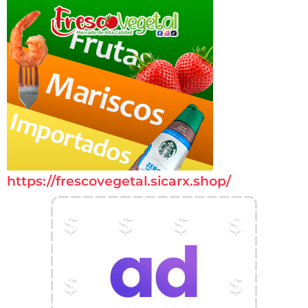
https://frescovegetal.sicarx.shop/