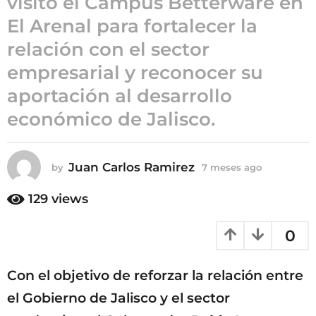
visitó el Campus Betterware en
7
El Arenal para fortalecer la
m
relación con el sector
e
s
empresarial y reconocer su
e
aportación al desarrollo
s
económico de Jalisco.
a
g
o
Juan Carlos Ramirez
by
7 meses ago
7
m
e
129
views
s
e
0
s
a
g
Con el objetivo de reforzar la relación entre
o
el Gobierno de Jalisco y el sector