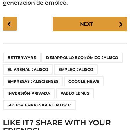
generación de empleo.
P
NEXT
o
s
t
P
,
,
,
,
,
,
,
,
BETTERWARE
DESARROLLO ECONÓMICO JALISCO
a
g
EL ARENAL JALISCO
EMPLEO JALISCO
i
n
EMPRESAS JALISCIENSES
GOOGLE NEWS
a
INVERSIÓN PRIVADA
PABLO LEMUS
t
i
SECTOR EMPRESARIAL JALISCO
o
n
LIKE IT? SHARE WITH YOUR