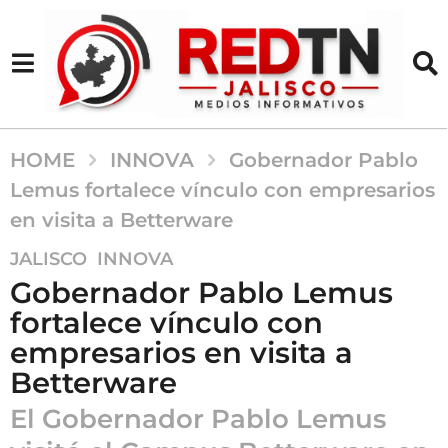
HOME
INNOVA
Gobernador Pablo
Lemus fortalece vínculo con empresarios
en visita a Betterware
7
,
JALISCO
INNOVA
m
Gobernador Pablo Lemus
e
fortalece vínculo con
s
empresarios en visita a
e
s
Betterware
a
El Gobernador Pablo Lemus
g
o