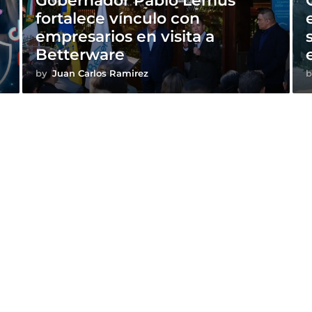
Gobernador Pablo Lemus
fortalece vínculo con
empresarios en visita a
Betterware
by
Juan Carlos Ramirez
b