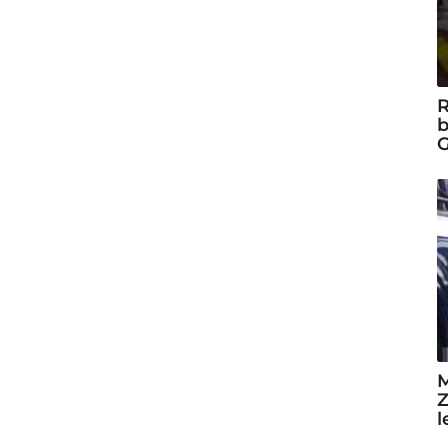
R
b
G
M
Z
l