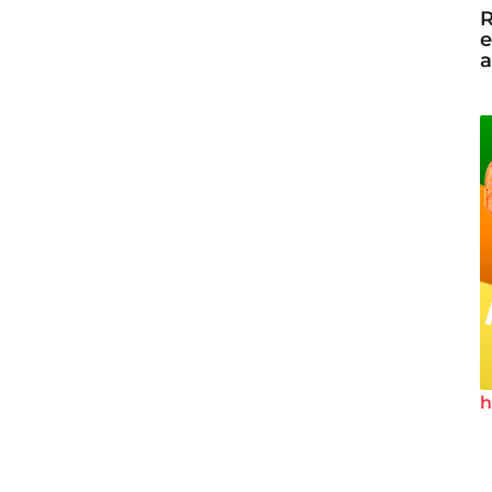
R
e
a
h