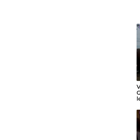
V
G
l