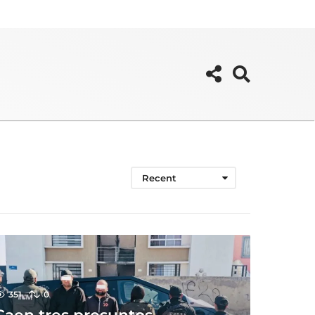
Recent
351
0