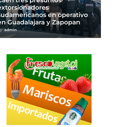
Caen tres presuntos
extorsionadores
sudamericanos en operativo
en Guadalajara y Zapopan
y
admin