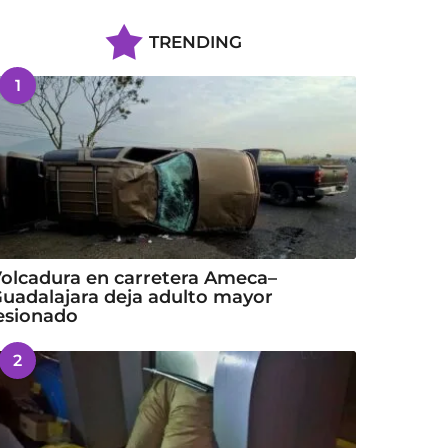
TRENDING
1
olcadura en carretera Ameca–
uadalajara deja adulto mayor
esionado
2