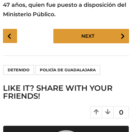
47 años, quien fue puesto a disposición del
Ministerio Público.
P
NEXT
o
s
t
P
,
DETENIDO
POLICÍA DE GUADALAJARA
a
g
LIKE IT? SHARE WITH YOUR
i
FRIENDS!
n
a
t
0
i
o