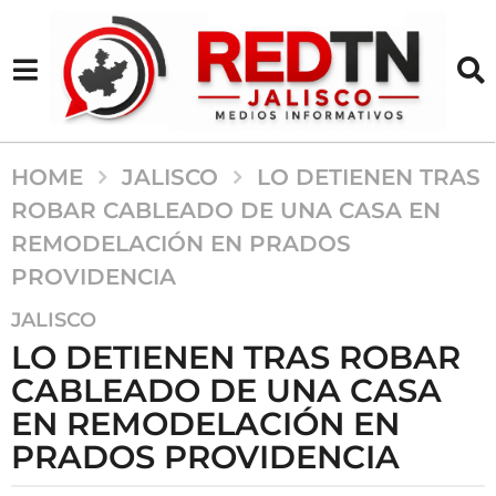
HOME
JALISCO
LO DETIENEN TRAS
ROBAR CABLEADO DE UNA CASA EN
REMODELACIÓN EN PRADOS
PROVIDENCIA
2
JALISCO
a
LO DETIENEN TRAS ROBAR
ñ
CABLEADO DE UNA CASA
o
EN REMODELACIÓN EN
s
a
PRADOS PROVIDENCIA
g