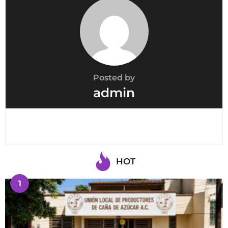
n
Posted by
admin
HOT
1