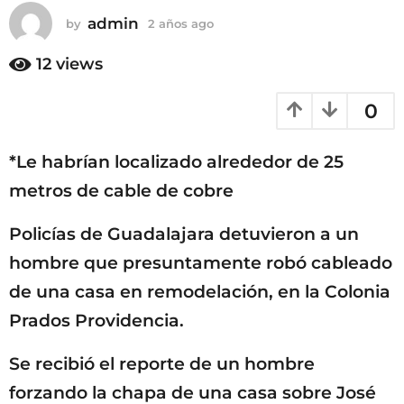
o
admin
by
2 años ago
2
2
a
a
ñ
12
views
ñ
o
o
s
0
a
s
g
a
o
g
*Le habrían localizado alrededor de 25
o
metros de cable de cobre
Policías de Guadalajara detuvieron a un
hombre que presuntamente robó cableado
de una casa en remodelación, en la Colonia
Prados Providencia.
Se recibió el reporte de un hombre
forzando la chapa de una casa sobre José