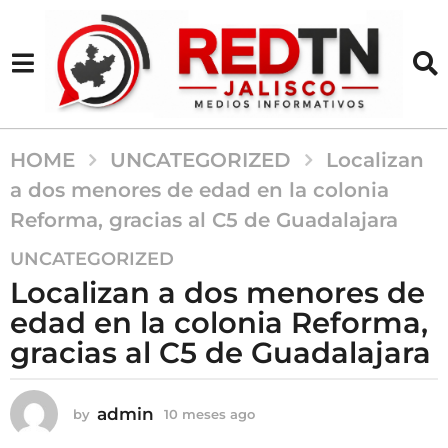
HOME
UNCATEGORIZED
Localizan
a dos menores de edad en la colonia
Reforma, gracias al C5 de Guadalajara
1
UNCATEGORIZED
0
Localizan a dos menores de
m
edad en la colonia Reforma,
e
gracias al C5 de Guadalajara
s
e
s
admin
by
10 meses ago
1
a
0
g