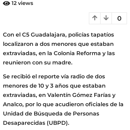
m
12
views
o
e
s
1
0
e
0
s
m
a
Con el C5 Guadalajara, policías tapatíos
e
g
o
s
localizaron a dos menores que estaban
e
extraviadas, en la Colonia Reforma y las
s
reunieron con su madre.
a
g
Se recibió el reporte vía radio de dos
o
menores de 10 y 3 años que estaban
extraviadas, en Valentín Gómez Farías y
Analco, por lo que acudieron oficiales de la
Unidad de Búsqueda de Personas
Desaparecidas (UBPD).