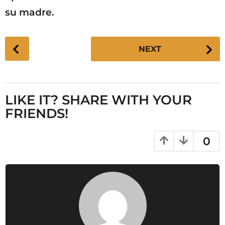
su madre.
P
NEXT
o
s
t
P
LIKE IT? SHARE WITH YOUR
a
FRIENDS!
g
i
0
n
a
t
i
o
n