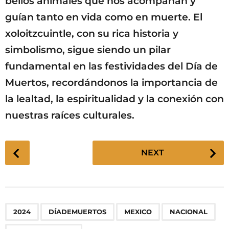
bellos animales que nos acompañan y
guían tanto en vida como en muerte. El
xoloitzcuintle, con su rica historia y
simbolismo, sigue siendo un pilar
fundamental en las festividades del Día de
Muertos, recordándonos la importancia de
la lealtad, la espiritualidad y la conexión con
nuestras raíces culturales.
P
NEXT
o
s
t
P
,
,
,
,
2024
DÍADEMUERTOS
MEXICO
NACIONAL
a