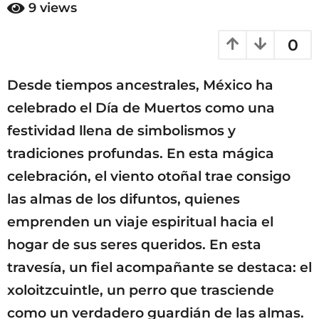
ñ
9
views
a
o
s
ñ
0
a
o
g
s
o
Desde tiempos ancestrales, México ha
a
g
celebrado el Día de Muertos como una
o
festividad llena de simbolismos y
tradiciones profundas. En esta mágica
celebración, el viento otoñal trae consigo
las almas de los difuntos, quienes
emprenden un viaje espiritual hacia el
hogar de sus seres queridos. En esta
travesía, un fiel acompañante se destaca: el
xoloitzcuintle, un perro que trasciende
como un verdadero guardián de las almas.