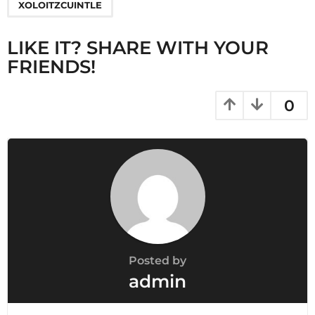
g
XOLOITZCUINTLE
i
n
LIKE IT? SHARE WITH YOUR
a
FRIENDS!
t
i
0
o
n
Posted by
admin