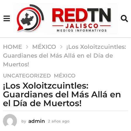
HOME
MÉXICO
¡Los Xoloitzcuintles:
Guardianes del Más Allá en el Día de
Muertos!
2
,
UNCATEGORIZED
MÉXICO
a
¡Los Xoloitzcuintles:
ñ
Guardianes del Más Allá en
o
el Día de Muertos!
s
a
g
admin
by
2 años ago
2
o
a
2