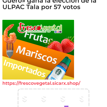
Güero» gana la elección de la
ULPAC Tala por 57 votos
https://frescovegetal.sicarx.shop/