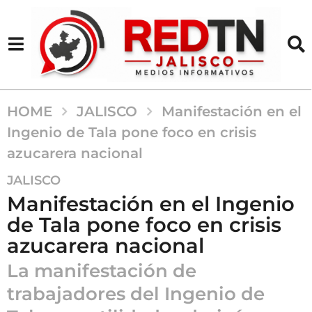
HOME
JALISCO
Manifestación en el
Ingenio de Tala pone foco en crisis
azucarera nacional
3
JALISCO
m
Manifestación en el Ingenio
e
de Tala pone foco en crisis
s
azucarera nacional
e
s
La manifestación de
a
trabajadores del Ingenio de
g
o