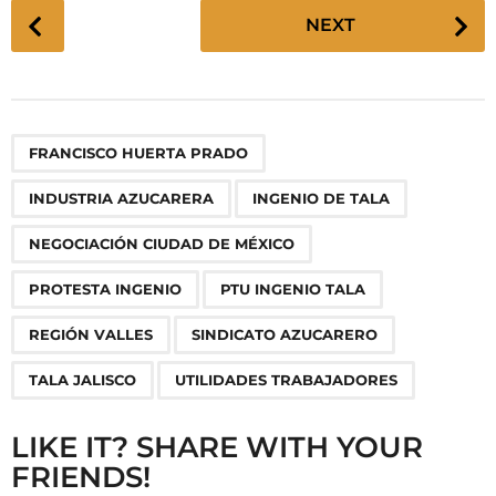
P
NEXT
o
s
t
P
,
,
,
,
,
,
,
,
,
FRANCISCO HUERTA PRADO
a
g
INDUSTRIA AZUCARERA
INGENIO DE TALA
i
n
NEGOCIACIÓN CIUDAD DE MÉXICO
a
PROTESTA INGENIO
PTU INGENIO TALA
t
i
REGIÓN VALLES
SINDICATO AZUCARERO
o
TALA JALISCO
UTILIDADES TRABAJADORES
n
LIKE IT? SHARE WITH YOUR
FRIENDS!