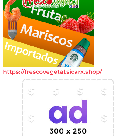
https://frescovegetal.sicarx.shop/