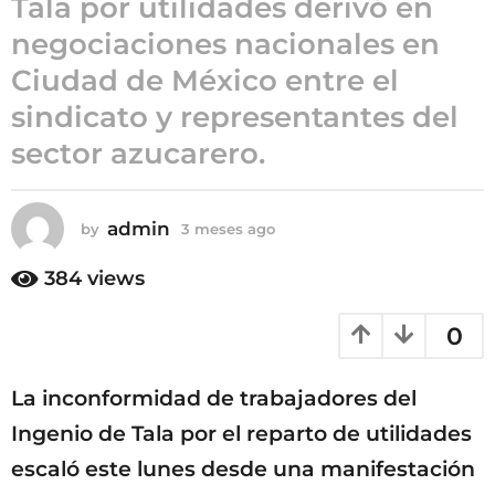
Tala por utilidades derivó en
3
negociaciones nacionales en
m
Ciudad de México entre el
e
s
sindicato y representantes del
e
sector azucarero.
s
a
g
admin
by
3 meses ago
3
o
m
e
384
views
s
e
0
s
a
g
La inconformidad de trabajadores del
o
Ingenio de Tala por el reparto de utilidades
escaló este lunes desde una manifestación