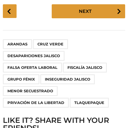
P
NEXT
o
s
t
P
,
,
,
,
,
,
,
,
,
ARANDAS
CRUZ VERDE
a
g
DESAPARICIONES JALISCO
i
n
FALSA OFERTA LABORAL
FISCALÍA JALISCO
a
GRUPO FÉNIX
INSEGURIDAD JALISCO
t
i
MENOR SECUESTRADO
o
PRIVACIÓN DE LA LIBERTAD
TLAQUEPAQUE
n
LIKE IT? SHARE WITH YOUR
FRIENDS!