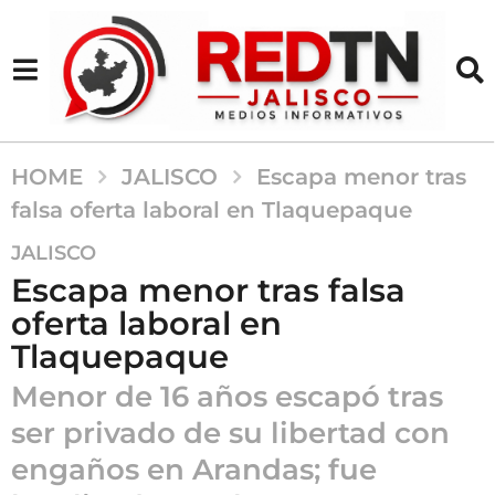
HOME
JALISCO
Escapa menor tras
falsa oferta laboral en Tlaquepaque
4
JALISCO
m
Escapa menor tras falsa
e
oferta laboral en
s
Tlaquepaque
e
s
Menor de 16 años escapó tras
a
ser privado de su libertad con
g
o
engaños en Arandas; fue
4