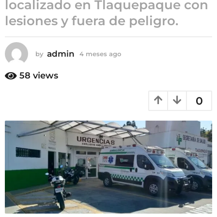
localizado en Tlaquepaque con
m
lesiones y fuera de peligro.
e
s
e
admin
s
by
4 meses ago
4
m
a
e
58
views
g
s
o
e
0
s
a
g
o