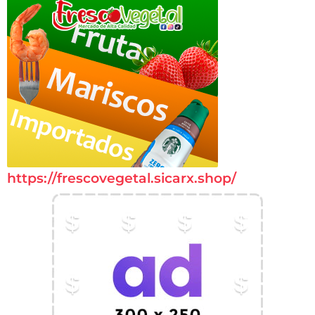
https://frescovegetal.sicarx.shop/