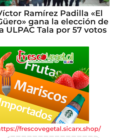
Víctor Ramírez Padilla «El
Güero» gana la elección de
la ULPAC Tala por 57 votos
ttps://frescovegetal.sicarx.shop/