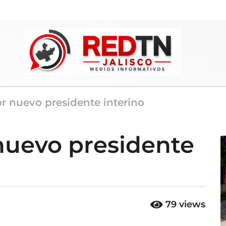
or nuevo presidente interino
 nuevo presidente
79
views