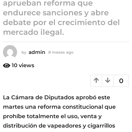
aprueban reforma que
8
endurece sanciones y abre
m
debate por el crecimiento del
e
s
mercado ilegal.
e
s
a
admin
by
8 meses ago
8
g
m
o
e
10
views
s
e
0
s
a
g
La Cámara de Diputados aprobó este
o
martes una reforma constitucional que
prohíbe totalmente el uso, venta y
distribución de vapeadores y cigarrillos