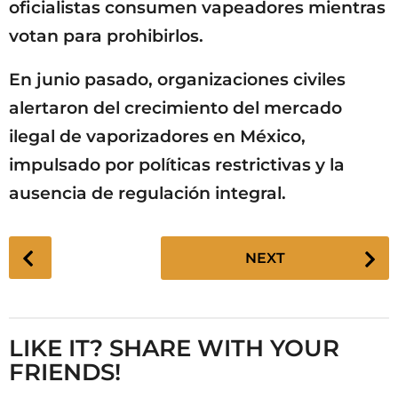
oficialistas consumen vapeadores mientras
votan para prohibirlos.
En junio pasado, organizaciones civiles
alertaron del crecimiento del mercado
ilegal de vaporizadores en México,
impulsado por políticas restrictivas y la
ausencia de regulación integral.
P
NEXT
o
s
t
P
LIKE IT? SHARE WITH YOUR
a
FRIENDS!
g