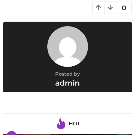
i
0
n
a
t
i
o
n
Posted by
admin
HOT