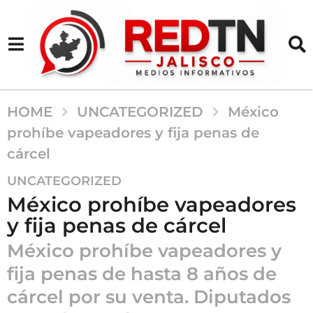
HOME
UNCATEGORIZED
México
prohíbe vapeadores y fija penas de
cárcel
8
UNCATEGORIZED
m
México prohíbe vapeadores
e
y fija penas de cárcel
s
e
México prohíbe vapeadores y
s
fija penas de hasta 8 años de
a
cárcel por su venta. Diputados
g
o