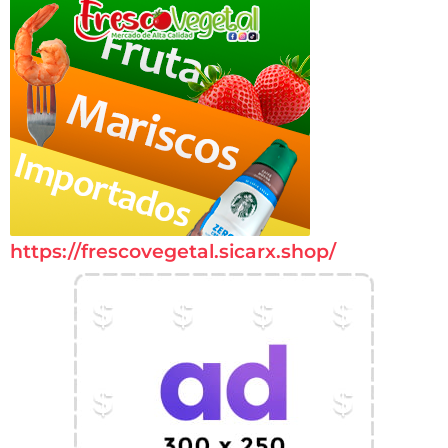
https://frescovegetal.sicarx.shop/