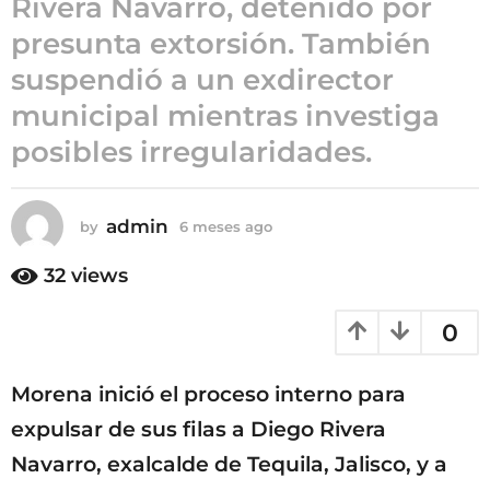
Rivera Navarro, detenido por
6
presunta extorsión. También
m
suspendió a un exdirector
e
s
municipal mientras investiga
e
posibles irregularidades.
s
a
g
admin
by
6 meses ago
6
o
m
e
32
views
s
e
0
s
a
g
Morena inició el proceso interno para
o
expulsar de sus filas a Diego Rivera
Navarro, exalcalde de Tequila, Jalisco, y a