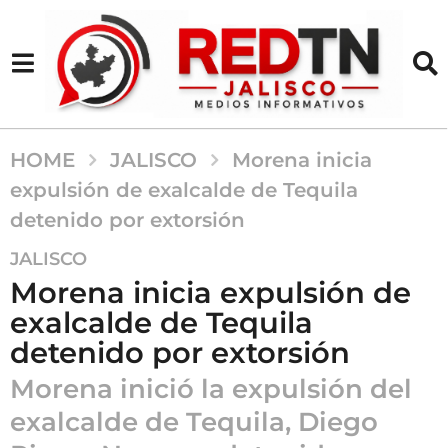
HOME
JALISCO
Morena inicia
expulsión de exalcalde de Tequila
detenido por extorsión
6
JALISCO
m
Morena inicia expulsión de
e
exalcalde de Tequila
s
detenido por extorsión
e
s
Morena inició la expulsión del
a
exalcalde de Tequila, Diego
g
o