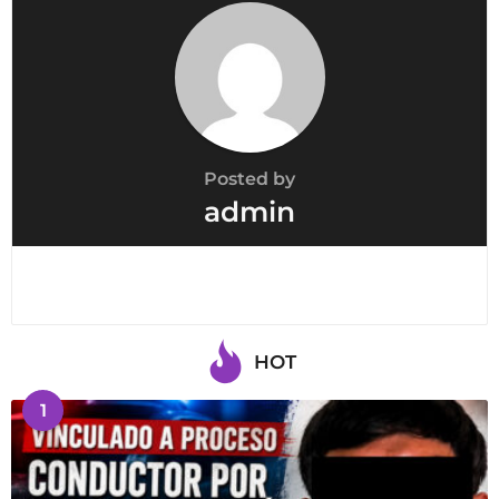
t
i
o
n
Posted by
admin
HOT
1