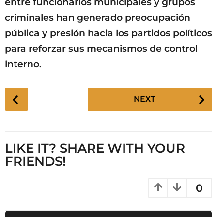
entre funcionarios municipales y grupos
criminales han generado preocupación
pública y presión hacia los partidos políticos
para reforzar sus mecanismos de control
interno.
P
NEXT
o
s
t
P
LIKE IT? SHARE WITH YOUR
a
FRIENDS!
g
i
0
n
a