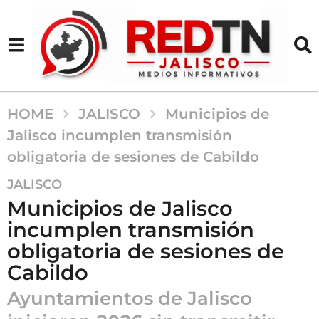
HOME
JALISCO
Municipios de
Jalisco incumplen transmisión
obligatoria de sesiones de Cabildo
6
JALISCO
m
Municipios de Jalisco
e
incumplen transmisión
s
obligatoria de sesiones de
e
s
Cabildo
a
Ayuntamientos de Jalisco
g
o