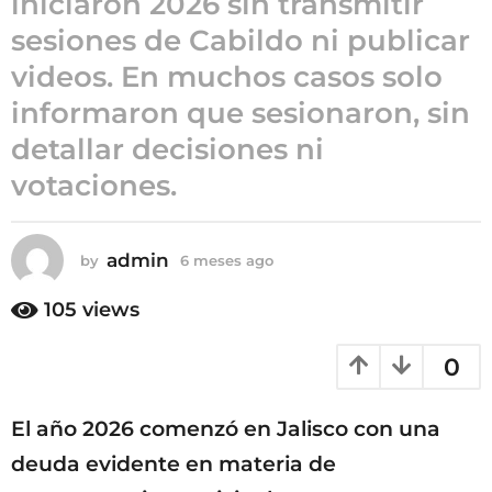
iniciaron 2026 sin transmitir
6
sesiones de Cabildo ni publicar
m
videos. En muchos casos solo
e
s
informaron que sesionaron, sin
e
detallar decisiones ni
s
votaciones.
a
g
o
admin
by
6 meses ago
6
m
e
105
views
s
e
0
s
a
g
El año 2026 comenzó en Jalisco con una
o
deuda evidente en materia de