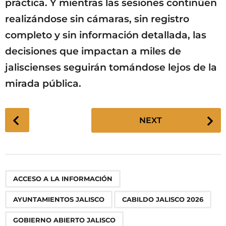
práctica. Y mientras las sesiones continúen
realizándose sin cámaras, sin registro
completo y sin información detallada, las
decisiones que impactan a miles de
jaliscienses seguirán tomándose lejos de la
mirada pública.
P
NEXT
o
s
t
P
,
,
,
,
,
,
,
ACCESO A LA INFORMACIÓN
a
g
AYUNTAMIENTOS JALISCO
CABILDO JALISCO 2026
i
n
GOBIERNO ABIERTO JALISCO