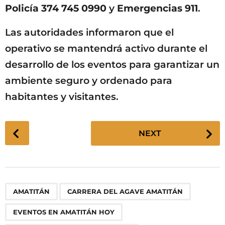
Policía 374 745 0990
y
Emergencias 911
.
Las autoridades informaron que el
operativo se mantendrá activo durante el
desarrollo de los eventos para garantizar un
ambiente seguro y ordenado para
habitantes y visitantes.
P
NEXT
o
s
t
P
,
,
,
,
,
,
,
,
,
AMATITÁN
CARRERA DEL AGAVE AMATITÁN
a
g
EVENTOS EN AMATITÁN HOY
i