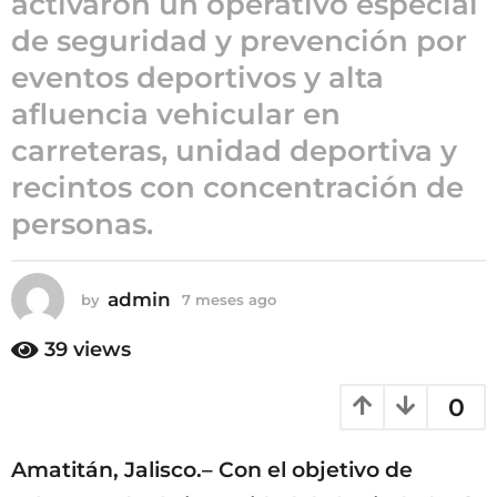
activaron un operativo especial
7
de seguridad y prevención por
m
eventos deportivos y alta
e
s
afluencia vehicular en
e
carreteras, unidad deportiva y
s
recintos con concentración de
a
g
personas.
o
admin
by
7 meses ago
7
m
e
39
views
s
e
0
s
a
g
Amatitán, Jalisco.– Con el objetivo de
o