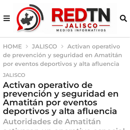
HOME
JALISCO
Activan operativo
de prevención y seguridad en Amatitán
por eventos deportivos y alta afluencia
7
JALISCO
m
Activan operativo de
e
prevención y seguridad en
s
Amatitán por eventos
e
s
deportivos y alta afluencia
a
Autoridades de Amatitán
g
o