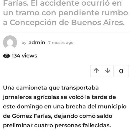
Farías. El accidente ocurrió en
7
un tramo con pendiente rumbo
m
a Concepción de Buenos Aires.
e
s
e
s
admin
by
7 meses ago
7
m
a
e
134
views
g
s
o
e
0
s
a
g
Una camioneta que transportaba
o
jornaleros agrícolas se volcó la tarde de
este domingo en una brecha del municipio
de Gómez Farías, dejando como saldo
preliminar cuatro personas fallecidas.