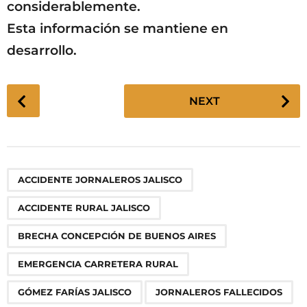
considerablemente.
Esta información se mantiene en
desarrollo.
P
NEXT
o
s
t
P
,
,
,
,
,
,
,
,
,
ACCIDENTE JORNALEROS JALISCO
a
g
ACCIDENTE RURAL JALISCO
i
n
BRECHA CONCEPCIÓN DE BUENOS AIRES
a
EMERGENCIA CARRETERA RURAL
t
i
GÓMEZ FARÍAS JALISCO
JORNALEROS FALLECIDOS