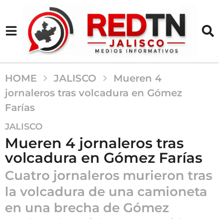
HOME
JALISCO
Mueren 4
jornaleros tras volcadura en Gómez
Farías
7
JALISCO
m
Mueren 4 jornaleros tras
e
volcadura en Gómez Farías
s
e
Cuatro jornaleros murieron tras
s
la volcadura de una camioneta
a
en una brecha de Gómez
g
o