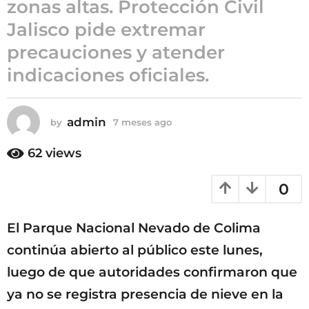
zonas altas. Protección Civil
m
Jalisco pide extremar
e
s
precauciones y atender
e
indicaciones oficiales.
s
a
g
admin
by
7 meses ago
7
o
m
e
62
views
s
e
0
s
a
g
El Parque Nacional Nevado de Colima
o
continúa abierto al público este lunes,
luego de que autoridades confirmaron que
ya no se registra presencia de nieve en la