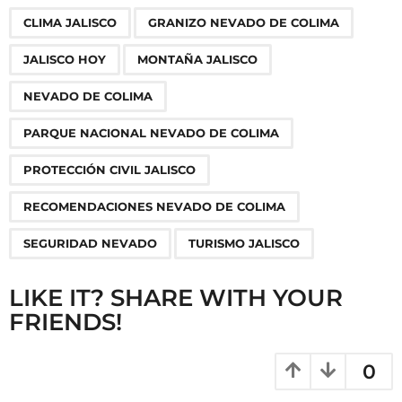
P
,
,
,
,
,
,
,
,
,
CLIMA JALISCO
GRANIZO NEVADO DE COLIMA
a
g
JALISCO HOY
MONTAÑA JALISCO
i
n
NEVADO DE COLIMA
a
PARQUE NACIONAL NEVADO DE COLIMA
t
i
PROTECCIÓN CIVIL JALISCO
o
RECOMENDACIONES NEVADO DE COLIMA
n
SEGURIDAD NEVADO
TURISMO JALISCO
LIKE IT? SHARE WITH YOUR
FRIENDS!
0