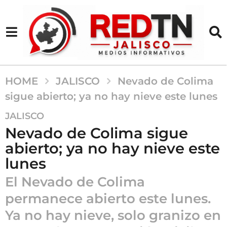
HOME
JALISCO
Nevado de Colima
sigue abierto; ya no hay nieve este lunes
7
JALISCO
m
Nevado de Colima sigue
e
abierto; ya no hay nieve este
s
lunes
e
s
El Nevado de Colima
a
permanece abierto este lunes.
g
o
Ya no hay nieve, solo granizo en
7